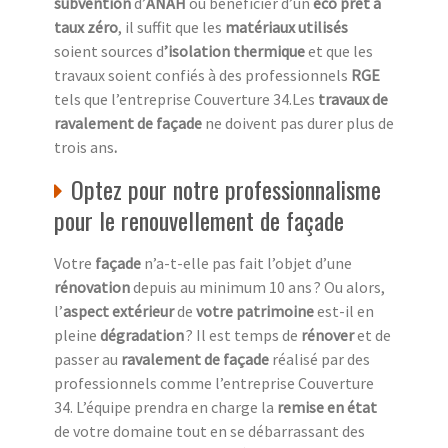
subvention
d’
ANAH
ou bénéficier d’un
éco prêt à
taux zéro
, il suffit que les
matériaux utilisés
soient sources d
’isolation thermique
et que les
travaux soient confiés à des professionnels
RGE
tels que l’entreprise Couverture 34.Les
travaux de
ravalement de façade
ne doivent pas durer plus de
trois ans
.
Optez pour notre professionnalisme
pour le renouvellement de façade
Votre
façade
n’a-t-elle pas fait l’objet d’une
rénovation
depuis au minimum 10 ans ? Ou alors,
l’
aspect extérieur
de
votre patrimoine
est-il en
pleine
dégradation
? Il est temps de
rénover
et de
passer au
ravalement de façade
réalisé par des
professionnels comme l’entreprise Couverture
34. L’équipe prendra en charge la
remise en état
de votre domaine tout en se débarrassant des