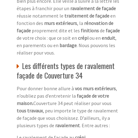
bien plus encore. Elle veille à suivre à la lettre les
étapes à franchir pour un
ravalement de façade
réussie notamment le
traitement de façade
en
fonction des
murs extérieurs
, la
rénovation de
façade
proprement dite et les
finitions
de
façade
de votre choix : que ce soit en
crépi
ou en
enduit
,
en parements ou en
bardage
. Nous pouvons les
réaliser pour vous.
Les différents types de ravalement
façade de Couverture 34
Pour donner bonne allure à
vos murs extérieurs
,
n’oubliez pas d’entretenir la
façade de votre
maison.
Couverture 34 peut réaliser pour vous
tous travaux
, peu importe le type de ravalement
de façade que vous choisissez. D’ailleurs, ily a
plusieurs types de
ravalement
. Entre autres :
Le ravalement de façade au
crépi.