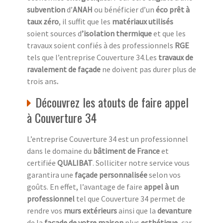
subvention
d’
ANAH
ou bénéficier d’un
éco prêt à
taux zéro
, il suffit que les
matériaux utilisés
soient sources d
’isolation thermique
et que les
travaux soient confiés à des professionnels
RGE
tels que l’entreprise Couverture 34.Les
travaux de
ravalement de façade
ne doivent pas durer plus de
trois ans
.
Découvrez les atouts de faire appel
à Couverture 34
L’entreprise Couverture 34 est un professionnel
dans le domaine du
bâtiment de France
et
certifiée
QUALIBAT
. Solliciter notre service vous
garantira une
façade personnalisée
selon vos
goûts. En effet, l’avantage de faire
appel à un
professionnel
tel que Couverture 34 permet de
rendre vos
murs extérieurs
ainsi que la
devanture
de la
façade de votre maison
plus
esthétique,
car