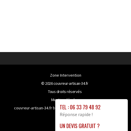
Zone Intervention
© 2026
couvreur-artisan-34.fr
Tous droits réservés
Mentions légales
TEL : 06 33 79 48 92
couvreur-artisan-34.fr bénéficie de la technologie
Booster-
Réponse rapide !
site proxy
UN DEVIS GRATUIT ?