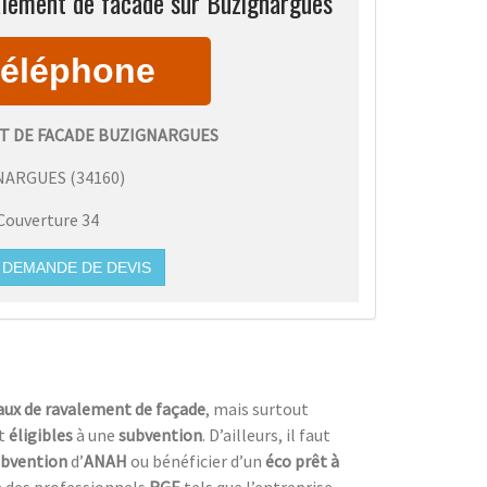
alement de facade sur Buzignargues
 DE FACADE BUZIGNARGUES
NARGUES
(
34160
)
Couverture 34
DEMANDE DE DEVIS
vaux de ravalement de façade
, mais surtout
t
éligibles
à une
subvention
. D’ailleurs, il faut
ubvention
d’
ANAH
ou bénéficier d’un
éco prêt à
 à des professionnels
RGE
tels que l’entreprise