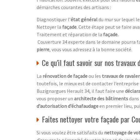
démarches courantes des artisans :
Diagnostiquer l’
état général
du mur sur lequel le
Nettoyer la
façade
. Cette étape peut se faire ava
Traitement et réparation de la
façade
.
Couverture 34 experte dans le domaine pourra fai
pierre
, vous vous adressez à la bonne société.
Ce qu’il faut savoir sur nos travaux
La
rénovation de façade
ou les
travaux de raval
toutefois, le mieux est de contacter l’entrepris
Buzignargues Herault 34, il faut faire une
déclar
vous proposer un
architecte des bâtiments
dans 
d’autorisation d’échafaudage
en premier lieu, pui
Faites nettoyer votre façade par C
Si vous voulez être satisfaits du
nettoyage de vo
d’assurer la pérennité de votre bien et de vous év