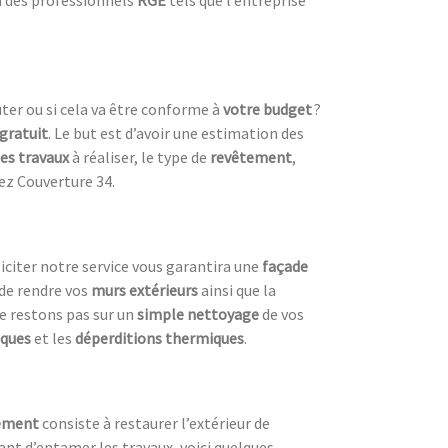
ter ou si cela va être conforme à
votre budget
?
 gratuit
. Le but est d’avoir une estimation des
es travaux
à réaliser, le type de
revêtement
,
ez Couverture 34.
lliciter notre service vous garantira une
façade
de rendre vos
murs extérieurs
ainsi que la
ne restons pas sur un
simple nettoyage
de vos
iques
et les
déperditions thermiques
.
lement
consiste à restaurer l’extérieur de
nt d’entamer les travaux, voici quelques