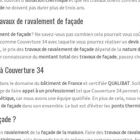
ade
ne doivent pas durer plus de trois ans
.
travaux de ravalement de façade
ment de façade
? Ne savez-vous pas combien cela pourrait vous coû
comme Couverture 34 avec laquelle vous pourrez réaliser un
devis
, le prix des
travaux de ravalement de façade
dépend de la
nature d
oir connaissance du
montant total
des
travaux de façade
, passez ch
 à Couverture 34
 dans le domaine du
bâtiment de France
et certifiée
QUALIBAT
. So
ge de faire
appel à un professionnel
tel que Couverture 34 permet 
étique,
car nous avons une équipe qualifiée. En plus de cela, nous 
 de façade
dans son ensemble. Le but est d’éviter les
ponts therm
çade ?
 un
ravalement
de la
façade de la maison
. Faire des
travaux de rava
sthétiques
, cela demande tout de même une certaine expertise. Ava