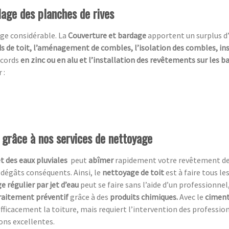
lage des planches de rives
ge considérable. La
Couverture et bardage
apportent un surplus d
s de toit, l’aménagement de combles, l’isolation des combles, in
ccords
en zinc ou en alu et l’installation des revêtements sur les 
 :
t grâce à nos services de nettoyage
et des eaux pluviales
peut
abîmer
rapidement votre revêtement de t
 dégâts conséquents. Ainsi, le
nettoyage de toit
est à faire tous le
e régulier par jet d’eau
peut se faire sans l’aide d’un professionnel,
raitement préventif
grâce à des
produits chimiques.
Avec le
ciment
fficacement la toiture, mais requiert l’intervention des professio
ions excellentes.