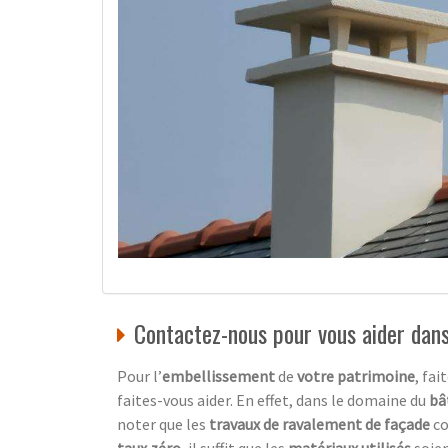
Contactez-nous pour vous aider dan
Pour l’
embellissement
de
votre patrimoine
, fai
faites-vous aider. En effet, dans le domaine du
bâ
noter que les
travaux de ravalement de façade
c
taux zéro
, il suffit que les
matériaux utilisés
soie