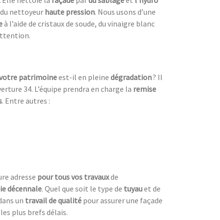
e du nettoyeur
haute pression
. Nous usons d’une
e
à l’aide de cristaux de soude, du vinaigre blanc
attention.
votre patrimoine
est-il en pleine
dégradation
? Il
erture 34. L’équipe prendra en charge la
remise
s
. Entre autres :
eure adresse
pour tous vos travaux
de
ie décennale
. Quel que soit le type de
tuyau
et de
 dans un
travail de qualité
pour assurer une façade
es plus brefs délais.