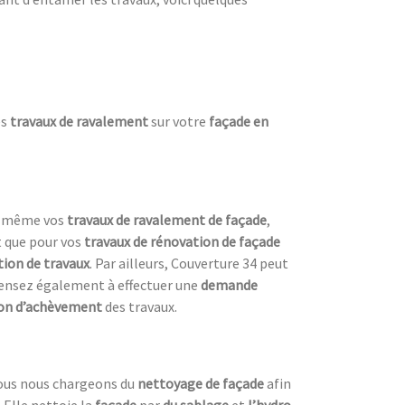
es
travaux de ravalement
sur votre
façade en
us-même vos
travaux de ravalement de façade
,
t que pour vos
travaux de rénovation de façade
tion de travaux
. Par ailleurs, Couverture 34 peut
 pensez également à effectuer une
demande
ion d’achèvement
des travaux.
 Nous nous chargeons du
nettoyage de façade
afin
.
Elle nettoie la
façade
par
du sablage
et
l’hydro