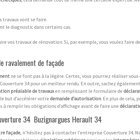
s travaux vont se faire.
nt le diagnostic dans certains cas.
re vos travaux de rénovation. Si, par exemple, vous voulez faire d
 de ravalement de façade
ement
ne se font pas à la légère. Certes, vous pourriez réaliser vo
e Couverture 34 pour un meilleur rendu. En outre, sachez égalemen
ation préalable de travaux
en remplissant le formulaire de
déclara
le but d’accélérer votre
demande d’autorisation
. En plus de cela,
s à remplir les obligations d’affichage avant de faire une
déclarat
ouverture 34 Buzignargues Herault 34
tre façade
, n’hésitez pas à contacter l’entreprise Couverture 34.
iter les problèmes d’
isolation extérieure
ainsi que les
intempéries