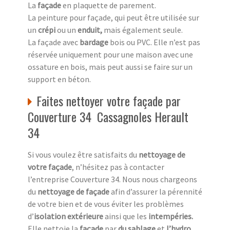
La
façade
en plaquette de parement.
La peinture pour façade, qui peut être utilisée sur
un
crépi
ou un
enduit,
mais également seule.
La façade avec
bardage
bois ou PVC. Elle n’est pas
réservée uniquement pour une maison avec une
ossature en bois, mais peut aussi se faire sur un
support en béton.
Faites nettoyer votre façade par
Couverture 34 Cassagnoles Herault
34
Si vous voulez être satisfaits du
nettoyage de
votre façade
, n’hésitez pas à contacter
l’entreprise Couverture 34. Nous nous chargeons
du
nettoyage de façade
afin d’assurer la pérennité
de votre bien et de vous éviter les problèmes
d’
isolation extérieure
ainsi que les
intempéries.
Elle nettoie la
façade
par
du sablage
et
l’hydro