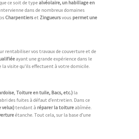
que ce soit de type
alvéolaire, un habillage en
intervienne dans de nombreux domaines
nos
Charpentiers
et
Zingueurs
vous
permet une
our rentabiliser vos travaux de couverture et de
ualifiée
ayant une grande expérience dans le
la visite qu'ils effectuent à votre domicile.
ardoise
,
Toiture en tuile, Bacs, etc.)
la
’abri des fuites à défaut d’entretien. Dans ce
 velux)
tendant à
réparer la toiture
abîmée.
verture
étanche. Tout cela, sur la base d’une