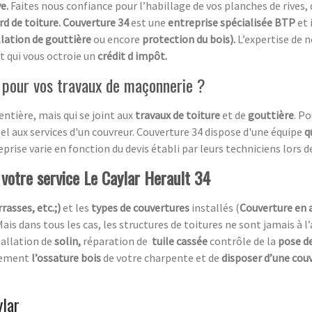
ve.
Faites nous confiance pour l’habillage de vos planches de rives, 
rd de toiture. Couverture 34
est une
entreprise spécialisée BTP
et 
llation de gouttière
ou encore
protection du bois).
L’expertise de 
t qui vous octroie un
crédit d impôt.
l pour vos travaux de maçonnerie ?
entière, mais qui se joint aux
travaux de toiture
et de
gouttière
. P
pel aux services d'un couvreur. Couverture 34 dispose d'une équipe
q
rise varie en fonction du devis établi par leurs techniciens lors de 
 votre service Le Caylar Herault 34
rasses, etc.;)
et les
types de couvertures
installés (
Couverture en 
Mais dans tous les cas, les structures de toitures ne sont jamais à l
tallation de
solin,
réparation de
tuile cassée
contrôle de la
pose de
acement
l’ossature bois
de votre charpente et de
disposer d’une cou
ylar