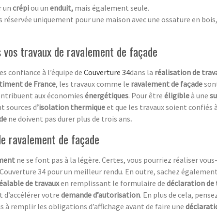
r un
crépi
ou un
enduit,
mais également seule.
as réservée uniquement pour une maison avec une ossature en bois, 
s vos travaux de ravalement de façade
tes confiance à l’équipe de
Couverture 34
dans la
réalisation de tra
timent de France
, les travaux comme le
ravalement de façade
son
ontribuent aux économies
énergétiques
. Pour être
éligible
à une
s
nt sources d
’isolation thermique
et que les travaux soient confiés
ade
ne doivent pas durer plus de trois ans
.
 de ravalement de façade
ement
ne se font pas à la légère. Certes, vous pourriez réaliser vo
e Couverture 34 pour un meilleur rendu. En outre, sachez égalemen
éalable de travaux
en remplissant le formulaire de
déclaration de 
t d’accélérer votre
demande d’autorisation
. En plus de cela, pens
s à remplir les obligations d’affichage avant de faire une
déclarat