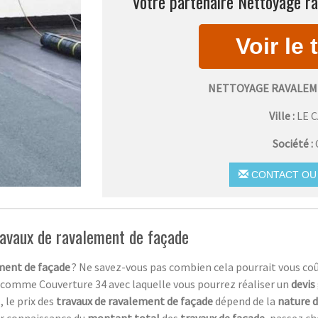
Votre partenaire Nettoyage ra
NETTOYAGE RAVALEME
Ville :
LE 
Société :
CONTACT OU 
travaux de ravalement de façade
ment de façade
? Ne savez-vous pas combien cela pourrait vous coû
comme Couverture 34 avec laquelle vous pourrez réaliser un
devis
, le prix des
travaux de ravalement de façade
dépend de la
nature d
oir connaissance du
montant total
des
travaux de façade
, passez ch