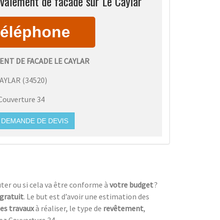
valement de facade sur Le Caylar
NT DE FACADE LE CAYLAR
CAYLAR
(
34520
)
Couverture 34
DEMANDE DE DEVIS
ter ou si cela va être conforme à
votre budget
?
 gratuit
. Le but est d’avoir une estimation des
es travaux
à réaliser, le type de
revêtement
,
ez Couverture 34.