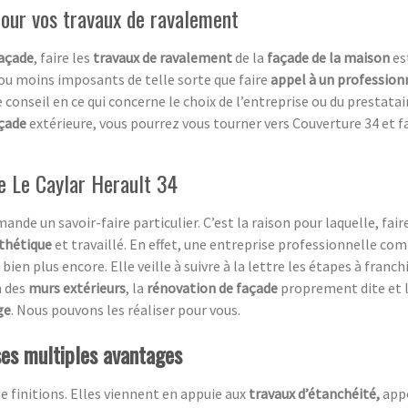
 pour vos travaux de ravalement
açade
, faire les
travaux de ravalement
de la
façade de la maison
es
 ou moins imposants de telle sorte que faire
appel à un profession
 conseil en ce qui concerne le choix de l’entreprise ou du prestata
çade
extérieure, vous pourrez vous tourner vers Couverture 34 et 
e Le Caylar Herault 34
ande un savoir-faire particulier. C’est la raison pour laquelle, fair
sthétique
et travaillé. En effet, une entreprise professionnelle co
 bien plus encore. Elle veille à suivre à la lettre les étapes à franc
n des
murs extérieurs
, la
rénovation de façade
proprement dite et 
ge
. Nous pouvons les réaliser pour vous.
ses multiples avantages
de finitions. Elles viennent en appuie aux
travaux d’étanchéité,
app