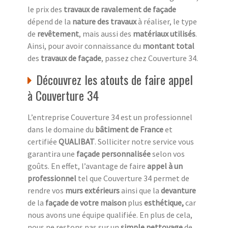
le prix des
travaux de ravalement de façade
dépend de la
nature des travaux
à réaliser, le type
de
revêtement
, mais aussi des
matériaux utilisés
.
Ainsi, pour avoir connaissance du
montant total
des
travaux de façade
, passez chez Couverture 34.
Découvrez les atouts de faire appel
à Couverture 34
L’entreprise Couverture 34 est un professionnel
dans le domaine du
bâtiment de France
et
certifiée
QUALIBAT
. Solliciter notre service vous
garantira une
façade personnalisée
selon vos
goûts. En effet, l’avantage de faire
appel à un
professionnel
tel que Couverture 34 permet de
rendre vos
murs extérieurs
ainsi que la
devanture
de la
façade de votre maison
plus
esthétique,
car
nous avons une équipe qualifiée. En plus de cela,
nous ne restons pas sur un
simple nettoyage
de