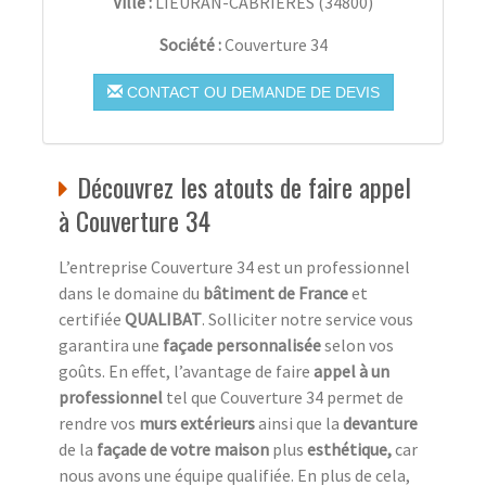
Ville :
LIEURAN-CABRIÈRES
(
34800
)
Société :
Couverture 34
CONTACT OU DEMANDE DE DEVIS
Découvrez les atouts de faire appel
à Couverture 34
L’entreprise Couverture 34 est un professionnel
dans le domaine du
bâtiment de France
et
certifiée
QUALIBAT
. Solliciter notre service vous
garantira une
façade personnalisée
selon vos
goûts. En effet, l’avantage de faire
appel à un
professionnel
tel que Couverture 34 permet de
rendre vos
murs extérieurs
ainsi que la
devanture
de la
façade de votre maison
plus
esthétique,
car
nous avons une équipe qualifiée. En plus de cela,