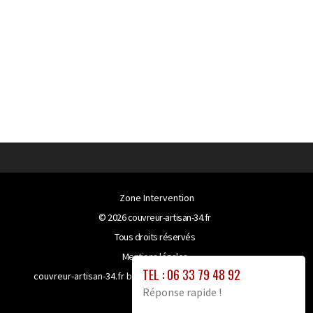
Zone Intervention
© 2026
couvreur-artisan-34.fr
Tous droits réservés
Mentions légales
TEL : 06 33 79 48 92
couvreur-artisan-34.fr bénéficie de la technologie
Booster-
Réponse rapide !
site proxy