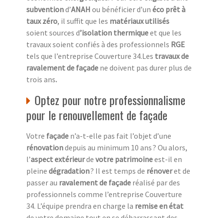
subvention
d’
ANAH
ou bénéficier d’un
éco prêt à
taux zéro
, il suffit que les
matériaux utilisés
soient sources d
’isolation thermique
et que les
travaux soient confiés à des professionnels
RGE
tels que l’entreprise Couverture 34.Les
travaux de
ravalement de façade
ne doivent pas durer plus de
trois ans
.
Optez pour notre professionnalisme
pour le renouvellement de façade
Votre
façade
n’a-t-elle pas fait l’objet d’une
rénovation
depuis au minimum 10 ans ? Ou alors,
l’
aspect extérieur
de
votre patrimoine
est-il en
pleine
dégradation
? Il est temps de
rénover
et de
passer au
ravalement de façade
réalisé par des
professionnels comme l’entreprise Couverture
34. L’équipe prendra en charge la
remise en état
de votre domaine tout en se débarrassant des