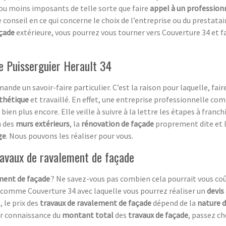
 ou moins imposants de telle sorte que faire
appel à un profession
 conseil en ce qui concerne le choix de l’entreprise ou du prestata
çade
extérieure, vous pourrez vous tourner vers Couverture 34 et 
e Puisserguier Herault 34
ande un savoir-faire particulier. C’est la raison pour laquelle, fair
sthétique
et travaillé. En effet, une entreprise professionnelle co
 bien plus encore. Elle veille à suivre à la lettre les étapes à franc
n des
murs extérieurs
, la
rénovation de façade
proprement dite et 
ge
. Nous pouvons les réaliser pour vous.
travaux de ravalement de façade
ment de façade
? Ne savez-vous pas combien cela pourrait vous coû
comme Couverture 34 avec laquelle vous pourrez réaliser un
devis
, le prix des
travaux de ravalement de façade
dépend de la
nature d
oir connaissance du
montant total
des
travaux de façade
, passez ch