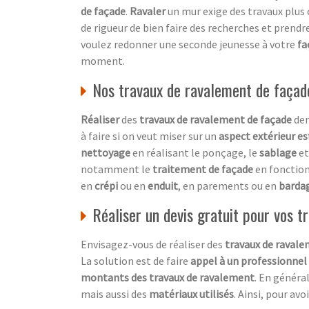
de façade
.
Ravaler
un mur exige des travaux plus
de rigueur de bien faire des recherches et prendre
voulez redonner une seconde jeunesse à votre
fa
moment.
Nos travaux de ravalement de façad
Réaliser
des
travaux de ravalement de façade
dem
à faire si on veut miser sur un
aspect extérieur e
nettoyage
en réalisant le ponçage, le
sablage
et
notamment le
traitement de façade
en fonctio
en
crépi
ou en
enduit
, en parements ou en
barda
Réaliser un devis gratuit pour vos 
Envisagez-vous de réaliser des
travaux de ravale
La solution est de faire
appel à un professionnel
montants des travaux de ravalement
. En général
mais aussi des
matériaux utilisés
. Ainsi, pour av