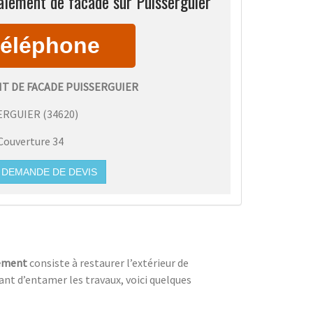
alement de facade sur Puisserguier
T DE FACADE PUISSERGUIER
ERGUIER
(
34620
)
Couverture 34
DEMANDE DE DEVIS
lement
consiste à restaurer l’extérieur de
nt d’entamer les travaux, voici quelques