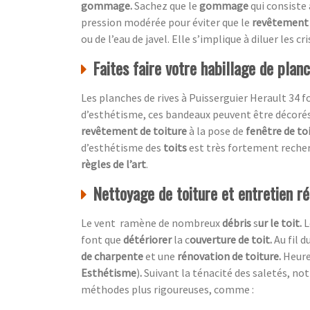
gommage.
Sachez que le
gommage
qui consiste
pression modérée pour éviter que le
revêtement
ou de l’eau de javel. Elle s’implique à diluer les 
Faites faire votre habillage de plan
Les planches de rives à Puisserguier Herault 34 f
d’esthétisme, ces bandeaux peuvent être décoré
revêtement de toiture
à la pose de
fenêtre de to
d’esthétisme des
toits
est très fortement recher
règles de l’art
.
Nettoyage de toiture et entretien rég
Le vent ramène de nombreux
débris
s
ur le toit.
L
font que
détériorer
la c
ouverture de toit.
Au fil 
de charpente
et une
rénovation de toiture.
Heur
Esthétisme
)
.
Suivant la ténacité des saletés, no
méthodes plus rigoureuses, comme :