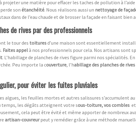
 à projeter une matière pour effacer les taches de pollution à l’aid
perde son
étanchéité
. Nous réalisons aussi un
nettoyage de façad
cristaux dans de l’eau chaude et de brosser la façade en faisant bien 
ches de rives par des professionnels
ont le tour des
toitures
d’une maison sont essentiellement installé
s.
Faites appel
à nos professionnels pour cela. Nos artisans sont sp
it
. L’habillage de planches de rives figure parmi nos spécialités. En
chée. Peu importe la c
ouverture
, l’h
abillage des planches de rives
ulier, pour éviter les fuites pluviales
es algues, les feuilles mortes et autres salissures s’accumulent au 
du temps, les dégâts atteignent votre s
ous-toiture, vos combles
et
eusement,
cela peut être évité et même apporter de nombreux av
tre
artisan-couvreur
peut y remédier grâce à une méthode manuelle, 