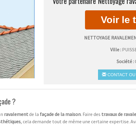
Votre partenaire Nettoyage rav
NETTOYAGE RAVALEMEN
Ville :
PUISS
Société :
CONTACT OU 
çade ?
 un
ravalement
de la
façade de la maison
. Faire des
travaux de rava
sthétiques
, cela demande tout de même une certaine expertise. Ava