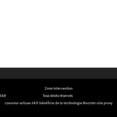
Zone Intervention
34.fr
Tous droits réservés
couvreur-artisan-34.fr bénéficie de la technologie
Booster-site proxy