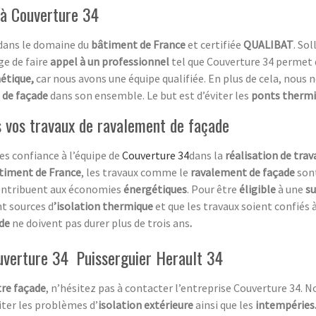
 à Couverture 34
 dans le domaine du
bâtiment de France
et certifiée
QUALIBAT
. So
ge de faire
appel à un professionnel
tel que Couverture 34 permet 
étique,
car nous avons une équipe qualifiée. En plus de cela, nous 
 de façade
dans son ensemble. Le but est d’éviter les
ponts therm
s vos travaux de ravalement de façade
tes confiance à l’équipe de
Couverture 34
dans la
réalisation de tra
timent de France
, les travaux comme le
ravalement de façade
son
ontribuent aux économies
énergétiques
. Pour être
éligible
à une
s
nt sources d
’isolation thermique
et que les travaux soient confiés
ade
ne doivent pas durer plus de trois ans
.
ouverture 34 Puisserguier Herault 34
tre façade
, n’hésitez pas à contacter l’entreprise Couverture 34.
iter les problèmes d’
isolation extérieure
ainsi que les
intempéries