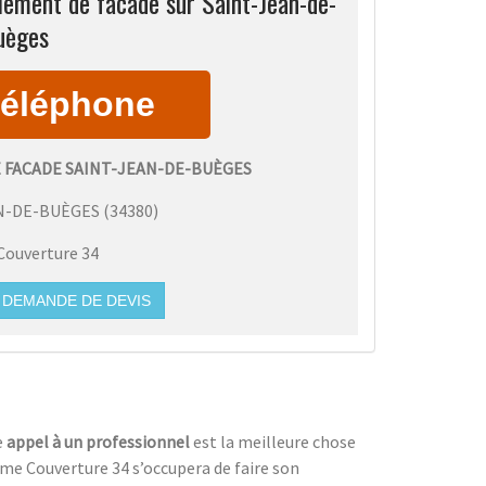
lement de facade sur Saint-Jean-de-
uèges
 FACADE SAINT-JEAN-DE-BUÈGES
N-DE-BUÈGES
(
34380
)
Couverture 34
DEMANDE DE DEVIS
e
appel à un professionnel
est la meilleure chose
mme Couverture 34 s’occupera de faire son