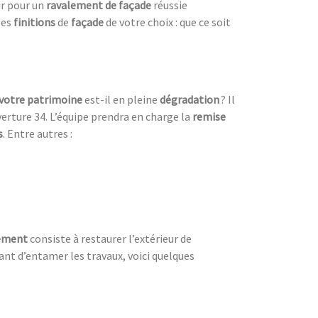
hir pour un
ravalement de façade
réussie
les
finitions
de
façade
de votre choix : que ce soit
votre patrimoine
est-il en pleine
dégradation
? Il
erture 34. L’équipe prendra en charge la
remise
s
. Entre autres :
lement
consiste à restaurer l’extérieur de
nt d’entamer les travaux, voici quelques