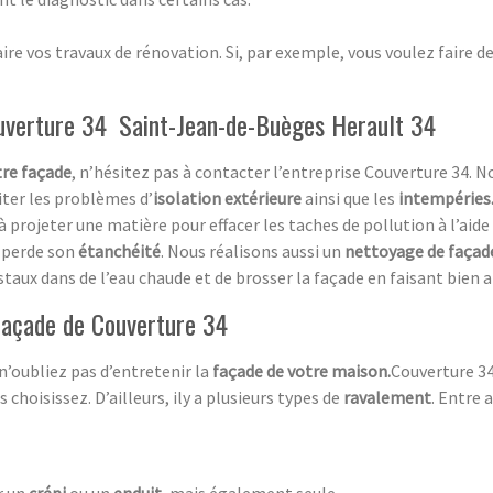
re vos travaux de rénovation. Si, par exemple, vous voulez faire d
ouverture 34 Saint-Jean-de-Buèges Herault 34
tre façade
, n’hésitez pas à contacter l’entreprise Couverture 34.
iter les problèmes d’
isolation extérieure
ainsi que les
intempéries
 à projeter une matière pour effacer les taches de pollution à l’aid
perde son
étanchéité
. Nous réalisons aussi un
nettoyage de façad
cristaux dans de l’eau chaude et de brosser la façade en faisant bien 
 façade de Couverture 34
 n’oubliez pas d’entretenir la
façade de votre maison.
Couverture 34
choisissez. D’ailleurs, ily a plusieurs types de
ravalement
. Entre a
r un
crépi
ou un
enduit,
mais également seule.