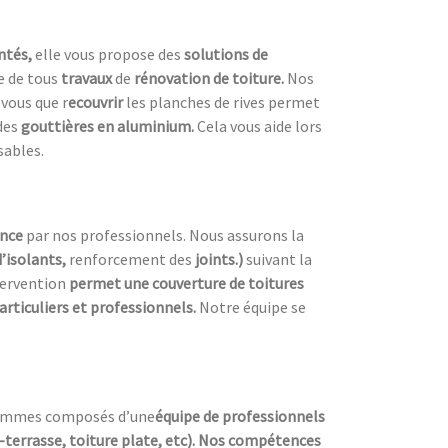
ntés,
elle vous propose des
solutions de
re de tous
travaux
de
rénovation de toiture.
Nos
vous que r
ecouvrir
les planches de rives permet
des
gouttières en aluminium.
Cela vous aide lors
sables.
ence
par nos professionnels. Nous assurons la
d’isolants,
renforcement des
joints.)
suivant la
tervention
permet une couverture de toitures
articuliers et professionnels.
Notre équipe se
s sommes composés d’une
équipe de professionnels
e-terrasse, toiture plate, etc). Nos compétences