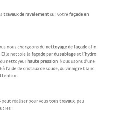
es
travaux de ravalement
sur votre
façade en
 Nous nous chargeons du
nettoyage de façade
afin
.
Elle nettoie la
façade
par
du sablage
et
l’hydro
e du nettoyeur
haute pression
. Nous usons d’une
e
à l’aide de cristaux de soude, du vinaigre blanc
attention.
 peut réaliser pour vous
tous travaux
, peu
utres :