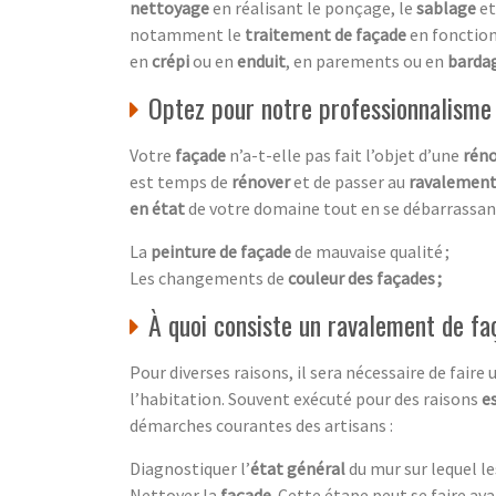
nettoyage
en réalisant le ponçage, le
sablage
et
notamment le
traitement de façade
en fonctio
en
crépi
ou en
enduit
, en parements ou en
barda
Optez pour notre professionnalisme
Votre
façade
n’a-t-elle pas fait l’objet d’une
réno
est temps de
rénover
et de passer au
ravalement
en état
de votre domaine tout en se débarrassan
La
peinture de façade
de mauvaise qualité ;
Les changements de
couleur des façades ;
À quoi consiste un ravalement de fa
Pour diverses raisons, il sera nécessaire de faire
l’habitation. Souvent exécuté pour des raisons
e
démarches courantes des artisans :
Diagnostiquer l’
état général
du mur sur lequel le
Nettoyer la
façade
. Cette étape peut se faire ava