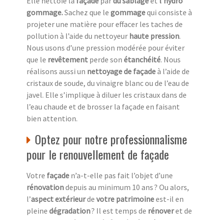
Elle nettoie la
façade
par
du sablage
et
l’hydro
gommage.
Sachez que le
gommage
qui consiste à
projeter une matière pour effacer les taches de
pollution à l’aide du nettoyeur
haute pression
.
Nous usons d’une pression modérée pour éviter
que le
revêtement
perde son
étanchéité
. Nous
réalisons aussi un
nettoyage de façade
à l’aide de
cristaux de soude, du vinaigre blanc ou de l’eau de
javel. Elle s’implique à diluer les cristaux dans de
l’eau chaude et de brosser la façade en faisant
bien attention.
Optez pour notre professionnalisme
pour le renouvellement de façade
Votre
façade
n’a-t-elle pas fait l’objet d’une
rénovation
depuis au minimum 10 ans ? Ou alors,
l’
aspect extérieur
de
votre patrimoine
est-il en
pleine
dégradation
? Il est temps de
rénover
et de