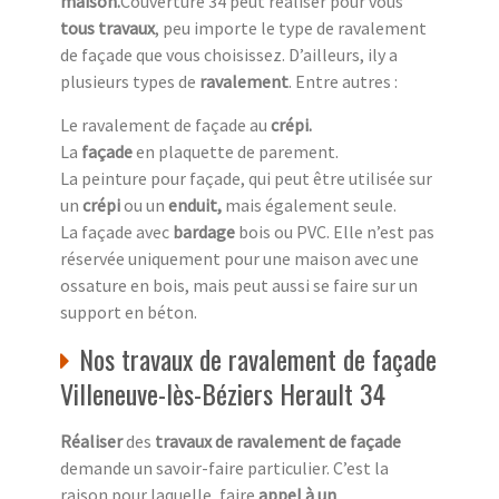
maison.
Couverture 34 peut réaliser pour vous
tous travaux
, peu importe le type de ravalement
de façade que vous choisissez. D’ailleurs, ily a
plusieurs types de
ravalement
. Entre autres :
Le ravalement de façade au
crépi.
La
façade
en plaquette de parement.
La peinture pour façade, qui peut être utilisée sur
un
crépi
ou un
enduit,
mais également seule.
La façade avec
bardage
bois ou PVC. Elle n’est pas
réservée uniquement pour une maison avec une
ossature en bois, mais peut aussi se faire sur un
support en béton.
Nos travaux de ravalement de façade
Villeneuve-lès-Béziers Herault 34
Réaliser
des
travaux de ravalement de façade
demande un savoir-faire particulier. C’est la
raison pour laquelle, faire
appel à un