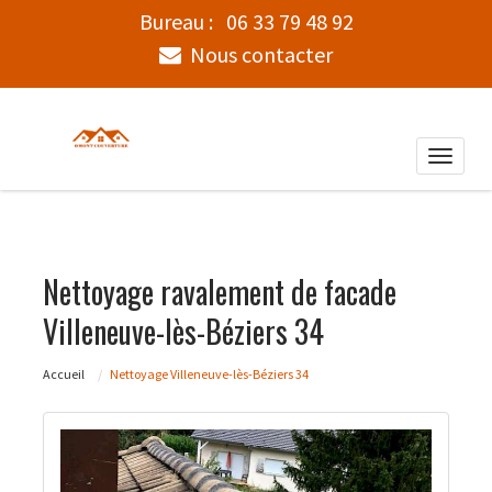
Bureau :
06 33 79 48 92
Nous contacter
Toggle
naviga
Nettoyage ravalement de facade
Villeneuve-lès-Béziers 34
Accueil
Nettoyage Villeneuve-lès-Béziers 34