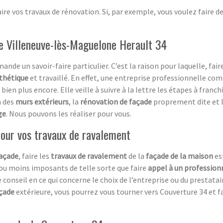
re vos travaux de rénovation. Si, par exemple, vous voulez faire d
e Villeneuve-lès-Maguelone Herault 34
ande un savoir-faire particulier. C’est la raison pour laquelle, fair
sthétique
et travaillé. En effet, une entreprise professionnelle co
 bien plus encore. Elle veille à suivre à la lettre les étapes à franc
n des
murs extérieurs
, la
rénovation de façade
proprement dite et 
ge
. Nous pouvons les réaliser pour vous.
 pour vos travaux de ravalement
açade
, faire les
travaux de ravalement
de la
façade de la maison
es
 ou moins imposants de telle sorte que faire
appel à un profession
 conseil en ce qui concerne le choix de l’entreprise ou du prestata
çade
extérieure, vous pourrez vous tourner vers Couverture 34 et 