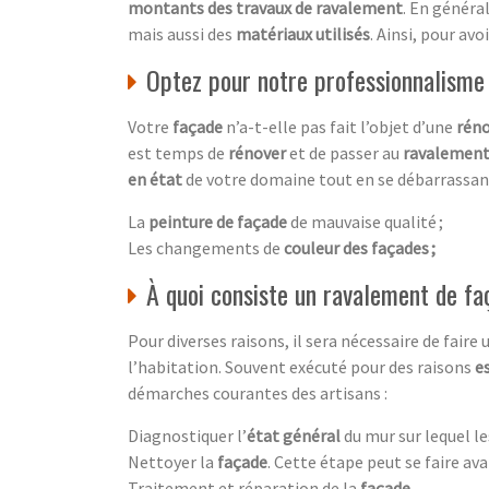
montants des travaux de ravalement
. En général
mais aussi des
matériaux utilisés
. Ainsi, pour av
Optez pour notre professionnalisme
Votre
façade
n’a-t-elle pas fait l’objet d’une
réno
est temps de
rénover
et de passer au
ravalement
en état
de votre domaine tout en se débarrassan
La
peinture de façade
de mauvaise qualité ;
Les changements de
couleur des façades ;
À quoi consiste un ravalement de fa
Pour diverses raisons, il sera nécessaire de faire
l’habitation. Souvent exécuté pour des raisons
e
démarches courantes des artisans :
Diagnostiquer l’
état général
du mur sur lequel le
Nettoyer la
façade
. Cette étape peut se faire ava
Traitement et réparation de la
façade
.