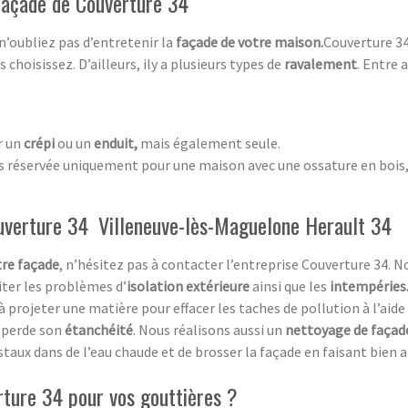
 façade de Couverture 34
 n’oubliez pas d’entretenir la
façade de votre maison.
Couverture 34
choisissez. D’ailleurs, ily a plusieurs types de
ravalement
. Entre a
r un
crépi
ou un
enduit,
mais également seule.
as réservée uniquement pour une maison avec une ossature en bois, 
ouverture 34 Villeneuve-lès-Maguelone Herault 34
tre façade
, n’hésitez pas à contacter l’entreprise Couverture 34.
iter les problèmes d’
isolation extérieure
ainsi que les
intempéries
 à projeter une matière pour effacer les taches de pollution à l’aid
perde son
étanchéité
. Nous réalisons aussi un
nettoyage de façad
cristaux dans de l’eau chaude et de brosser la façade en faisant bien 
rture 34 pour vos gouttières ?