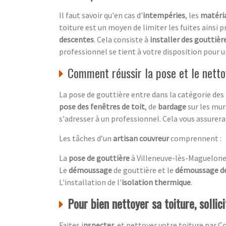
Il faut savoir qu'en cas d'
intempéries
, les
matéria
toiture est un moyen de limiter les fuites ainsi p
descentes
. Cela consiste à
installer des gouttièr
professionnel se tient à votre disposition pour 
Comment réussir la pose et le netto
La pose de gouttière entre dans la catégorie des
pose des fenêtres de toit
, de
bardage
sur les murs
s'adresser à un professionnel. Cela vous assurera 
Les tâches d’un
artisan couvreur
comprennent :
La
pose de gouttière
à Villeneuve-lès-Maguelone
Le
démoussage
de gouttière et le
démoussage de
L'installation de l'
isolation thermique
.
Pour bien nettoyer sa toiture, sollic
Faites i
nspecter
et nettoyer votre toiture par
Co