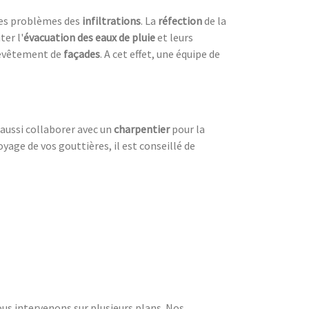
les problèmes des
infiltrations
. La
réfection
de la
ter l'
évacuation des eaux de pluie
et leurs
evêtement de
façades
. A cet effet, une équipe de
t aussi collaborer avec un
charpentier
pour la
oyage de vos gouttières, il est conseillé de
ous intervenons sur plusieurs plans. Nos