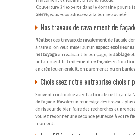
Couverture 34 experte dans le domaine pourra fai
pierre
, vous vous adressez à la bonne société.
Nos travaux de ravalement de façad
Réaliser
des
travaux de ravalement de façade
dem
à faire si on veut miser sur un
aspect extérieur e
nettoyage
en réalisant le ponçage, le
sablage
et
notamment le
traitement de façade
en fonctio
en
crépi
ou en
enduit
, en parements ou en
barda
Choisissez notre entreprise choisir
Souvent confondue avec l’action de nettoyer la
f
de façade
.
Ravaler
un mur exige des travaux plus
de rigueur de bien faire des recherches et prendre
voulez redonner une seconde jeunesse à votre
fa
moment.