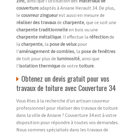
zinc
, ainsi que l'utilisation des
matériaux de
couverture
adaptés à Aniane Herault 34. De plus,
le
couvreur zingueur
est aussi en mesure de
réaliser des travaux
de
charpente
, que ce soit une
charpente traditionnelle
en bois ou une
charpente métallique
. Il effectue la
réfection
de
la
charpente
, la
pose de velux
pour
l'
aménagement de combles
, la
pose de fenêtres
de toit pour plus de
luminosité
, ainsi que
l'
isolation thermique
de votre
toiture
.
Obtenez un devis gratuit pour vos
travaux de toiture avec Couverture 34
Vous êtes à la recherche d'un artisan couvreur
professionnel pour réaliser des travaux de toiture
dans la ville de Aniane ? Couverture 34 est à votre
disposition pour répondre à toutes vos demandes.
Nous sommes spécialisés dans les travaux de