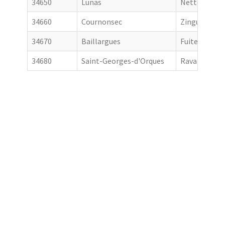
34650
Lunas
Nettoyage de
34660
Cournonsec
Zingueur
34670
Baillargues
Fuite toiture
34680
Saint-Georges-d'Orques
Ravalement 