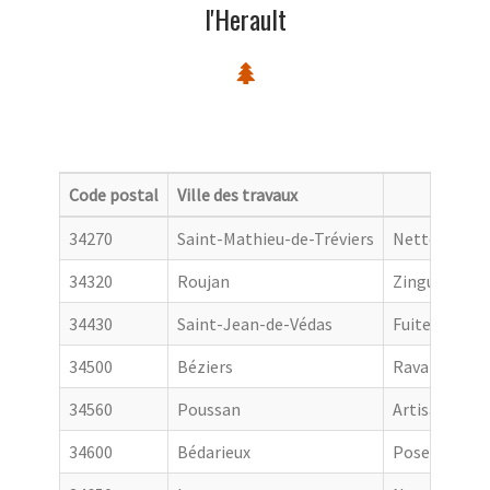
l'Herault
Code postal
Ville des travaux
Catego
34270
Saint-Mathieu-de-Tréviers
Nettoyage de
34320
Roujan
Zingueur
34430
Saint-Jean-de-Védas
Fuite toiture
34500
Béziers
Ravalement 
34560
Poussan
Artisan couv
34600
Bédarieux
Pose de gout