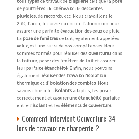
tous types
de travaux de
zinguerie
tels que la
pose
de gouttières
, de
chéneaux
, de
descentes
pluviales
, de
raccords
, etc. Nous travaillons le
zinc
, l'acier, le cuivre ou encore l'aluminium pour
assurer une parfaite
évacuation des eaux
de pluie.
La
pose de fenêtres
de toit, également appelées
velux
, est une autre de nos compétences. Nous
sommes formés pour réaliser des
ouvertures
dans
la
toiture
, poser des
fenêtres de toit
et assurer
leur parfaite
étanchéité
. Enfin, nous pouvons
également
réaliser des travaux
d'
isolation
thermique
et d'
isolation des combles
. Nous
savons choisir les
isolants
adaptés, les poser
correctement et
assurer une étanchéité parfaite
entre l'
isolant
et les
éléments de couverture
.
Comment intervient Couverture 34
lors de travaux de charpente ?