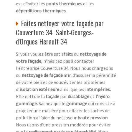
est d’éviter les
ponts thermiques
et les
déperditions thermiques
.
Faites nettoyer votre façade par
Couverture 34 Saint-Georges-
d'Orques Herault 34
Si vous voulez être satisfaits du
nettoyage de
votre façade
, n’hésitez pas à contacter
l’entreprise Couverture 34. Nous nous chargeons
du
nettoyage de façade
afin d’assurer la pérennité
de votre bien et de vous éviter les problèmes
d’
isolation extérieure
ainsi que les
intempéries.
Elle nettoie la
façade
par
du sablage
et
l’hydro
gommage.
Sachez que le
gommage
qui consiste à
projeter une matière pour effacer les taches de
pollution à l’aide du nettoyeur
haute pression
.
Nous usons d’une pression modérée pour éviter
que le
revêtement
perde son
étanchéité
. Nous