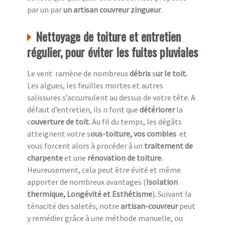
par un par
un artisan couvreur zingueur
.
Nettoyage de toiture et entretien
régulier, pour éviter les fuites pluviales
Le vent ramène de nombreux
débris
s
ur le toit.
Les algues, les feuilles mortes et autres
salissures s’accumulent au dessus de votre tête. A
défaut d’entretien, ils n font que
détériorer
la
c
ouverture de toit.
Au fil du temps, les dégâts
atteignent votre s
ous-toiture, vos combles
et
vous forcent alors à procéder à un
traitement de
charpente
et une
rénovation de toiture.
Heureusement,
cela peut être évité et même
apporter de nombreux avantages (
Isolation
thermique, Longévité et Esthétisme
)
.
Suivant la
ténacité des saletés, notre
artisan-couvreur
peut
y remédier grâce à une méthode manuelle, ou