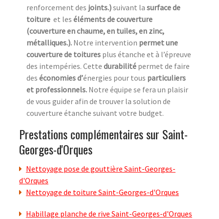
renforcement des
joints.)
suivant la
surface de
toiture
et les
éléments de couverture
(couverture en chaume, en tuiles, en zinc,
métalliques.).
Notre intervention
permet une
couverture de toitures
plus étanche et à l’épreuve
des intempéries. Cette
durabilité
permet de faire
des
économies d’
énergies pour tous
particuliers
et professionnels.
Notre équipe se fera un plaisir
de vous guider afin de trouver la solution de
couverture étanche suivant votre budget.
Prestations complémentaires sur Saint-
Georges-d'Orques
Nettoyage pose de gouttière Saint-Georges-
d'Orques
Nettoyage de toiture Saint-Georges-d'Orques
Habillage planche de rive Saint-Georges-d'Orques