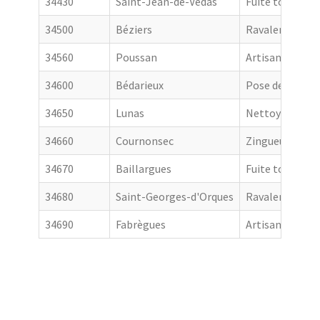
34430
Saint-Jean-de-Védas
Fuite toiture
34500
Béziers
Ravalement de
34560
Poussan
Artisan couvre
34600
Bédarieux
Pose de goutti
34650
Lunas
Nettoyage de t
34660
Cournonsec
Zingueur
34670
Baillargues
Fuite toiture
34680
Saint-Georges-d'Orques
Ravalement de
34690
Fabrègues
Artisan couvre