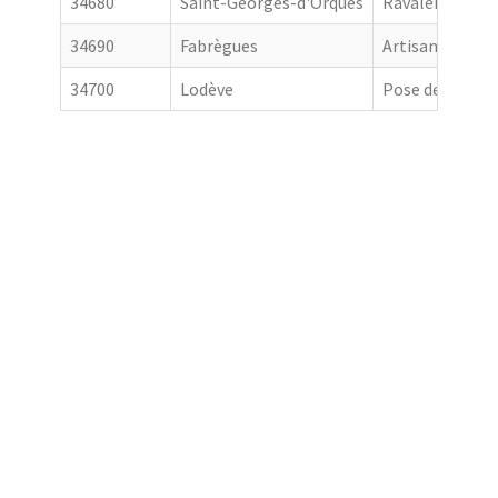
34680
Saint-Georges-d'Orques
Ravalement de
34690
Fabrègues
Artisan couvre
34700
Lodève
Pose de goutti