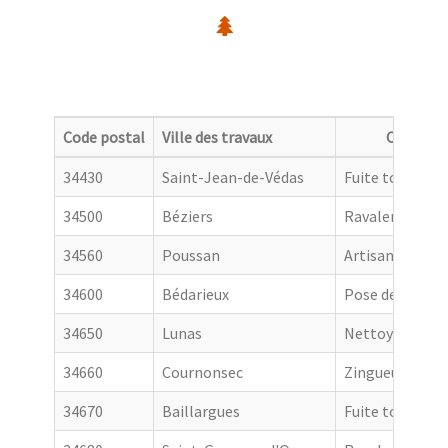
Code postal
Ville des travaux
Categori
34430
Saint-Jean-de-Védas
Fuite toiture
34500
Béziers
Ravalement de
34560
Poussan
Artisan couvre
34600
Bédarieux
Pose de goutti
34650
Lunas
Nettoyage de t
34660
Cournonsec
Zingueur
34670
Baillargues
Fuite toiture