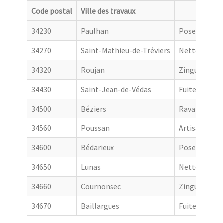
Code postal
Ville des travaux
Catego
34230
Paulhan
Pose de gout
34270
Saint-Mathieu-de-Tréviers
Nettoyage de
34320
Roujan
Zingueur
34430
Saint-Jean-de-Védas
Fuite toiture
34500
Béziers
Ravalement 
34560
Poussan
Artisan couv
34600
Bédarieux
Pose de gout
34650
Lunas
Nettoyage de
34660
Cournonsec
Zingueur
34670
Baillargues
Fuite toiture