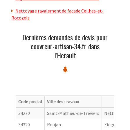
Nettoyage ravalement de facade Ceilhes-et-
Rocozels
Dernières demandes de devis pour
couvreur-artisan-34.fr dans
l'Herault
Code postal
Ville des travaux
Catego
34270
Saint-Mathieu-de-Tréviers
Nettoyage de
34320
Roujan
Zingueur