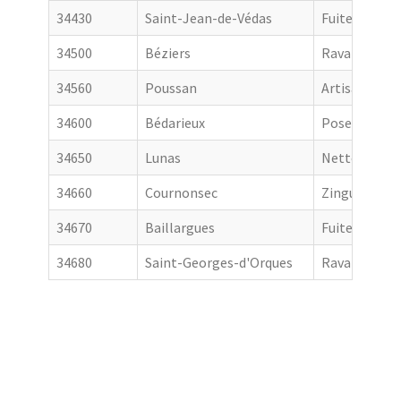
34430
Saint-Jean-de-Védas
Fuite toiture
34500
Béziers
Ravalement 
34560
Poussan
Artisan couv
34600
Bédarieux
Pose de gout
34650
Lunas
Nettoyage de
34660
Cournonsec
Zingueur
34670
Baillargues
Fuite toiture
34680
Saint-Georges-d'Orques
Ravalement 