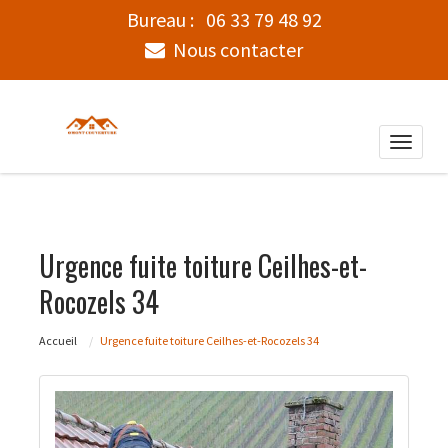
Bureau :
06 33 79 48 92
Nous contacter
Toggle
naviga
Urgence fuite toiture Ceilhes-et-
Rocozels 34
Accueil
Urgence fuite toiture Ceilhes-et-Rocozels 34