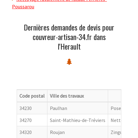
Poussarou
Dernières demandes de devis pour
couvreur-artisan-34.fr dans
l'Herault
Code postal
Ville des travaux
Catego
34230
Paulhan
Pose de gout
34270
Saint-Mathieu-de-Tréviers
Nettoyage de
34320
Roujan
Zingueur