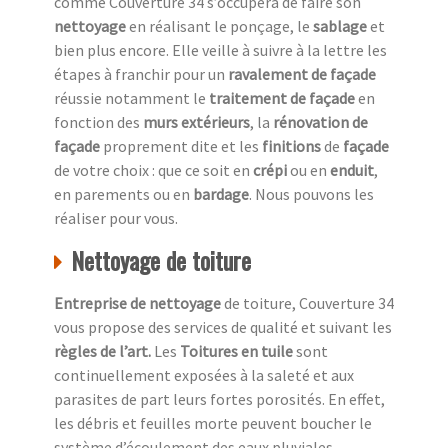
comme Couverture 34 s’occupera de faire son
nettoyage
en réalisant le ponçage, le
sablage
et
bien plus encore. Elle veille à suivre à la lettre les
étapes à franchir pour un
ravalement de façade
réussie notamment le
traitement de façade
en
fonction des
murs extérieurs
, la
rénovation de
façade
proprement dite et les
finitions
de
façade
de votre choix : que ce soit en
crépi
ou en
enduit
,
en parements ou en
bardage
. Nous pouvons les
réaliser pour vous.
Nettoyage de toiture
Entreprise de nettoyage
de toiture, Couverture 34
vous propose des services de qualité et suivant les
règles de l’art.
Les
Toitures en tuile
sont
continuellement exposées à la saleté et aux
parasites de part leurs fortes porosités. En effet,
les débris et feuilles morte peuvent boucher le
système d’écoulement des eaux pluviales