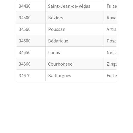
34430
Saint-Jean-de-Védas
Fuite toiture
34500
Béziers
Ravalement 
34560
Poussan
Artisan couv
34600
Bédarieux
Pose de gout
34650
Lunas
Nettoyage de
34660
Cournonsec
Zingueur
34670
Baillargues
Fuite toiture