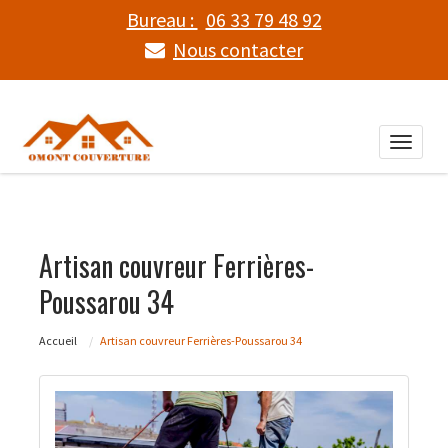
Bureau :
06 33 79 48 92
Nous contacter
Toggle
naviga
Artisan couvreur Ferrières-
Poussarou 34
Accueil
Artisan couvreur Ferrières-Poussarou 34