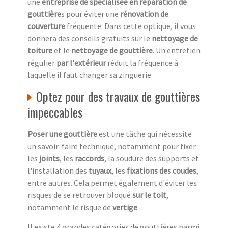
une
entreprise de spécialisée en réparation de
gouttière
s pour éviter une
rénovation de
couverture
fréquente. Dans cette optique, il vous
donnera des conseils gratuits sur le
nettoyage de
toiture
et le
nettoyage de gouttière
. Un entretien
régulier
par l'extérieur
réduit la fréquence à
laquelle il faut changer sa zinguerie.
Optez pour des travaux de gouttières
impeccables
Poser une gouttière
est une tâche qui nécessite
un savoir-faire technique, notamment pour fixer
les
joints
, les
raccords
, la soudure des supports et
l'installation des
tuyaux
, les
fixations des coudes
,
entre autres. Cela permet également d'éviter les
risques de se retrouver bloqué
sur le toit
,
notamment le risque de
vertige
.
Il existe 4 grandes catégories de gouttières parmi