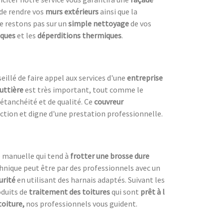
de rendre vos
murs extérieurs
ainsi que la
ne restons pas sur un
simple nettoyage
de vos
iques
et les
déperditions thermiques
.
eillé de faire appel aux services d'une
entreprise
uttière
est très important, tout comme le
étanchéité et de qualité. Ce
couvreur
uction et digne d'une prestation professionnelle.
e manuelle qui tend à
frotter une
brosse dure
chnique peut être par des professionnels avec un
urité
en utilisant des harnais adaptés. Suivant les
roduits de
traitement des toitures
qui sont
prêt à l
toiture,
nos professionnels vous guident.