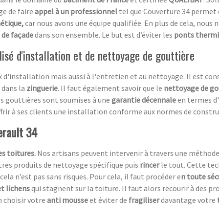
ge de faire
appel à un professionnel
tel que Couverture 34 permet 
étique,
car nous avons une équipe qualifiée. En plus de cela, nous 
 de façade
dans son ensemble. Le but est d’éviter les
ponts therm
isé d'installation et de nettoyage de gouttière
d'installation mais aussi à l'entretien et au nettoyage. Il est cons
f dans la
zinguerie
. Il faut également savoir que le
nettoyage de go
vos gouttières sont soumises à une
garantie décennale
en termes d'
offrir à ses clients une installation conforme aux normes de constr
erault 34
s toitures.
Nos artisans peuvent intervenir à travers une méthod
utres produits de nettoyage spécifique puis
rincer
le tout. Cette te
cela n’est pas sans risques. Pour cela, il faut procéder e
n toute séc
t lichens
qui stagnent sur la toiture. Il faut alors recourir à des p
 choisir votre
anti mousse
et éviter de
fragiliser
davantage votre