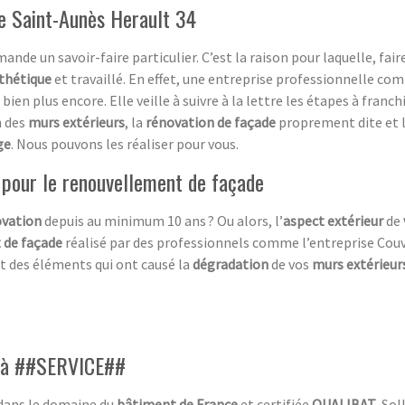
e Saint-Aunès Herault 34
ande un savoir-faire particulier. C’est la raison pour laquelle, fair
sthétique
et travaillé. En effet, une entreprise professionnelle co
 bien plus encore. Elle veille à suivre à la lettre les étapes à franc
n des
murs extérieurs
, la
rénovation de façade
proprement dite et 
ge
. Nous pouvons les réaliser pour vous.
 pour le renouvellement de façade
vation
depuis au minimum 10 ans ? Ou alors, l’
aspect extérieur
de
 de façade
réalisé par des professionnels comme l’entreprise Couv
t des éléments qui ont causé la
dégradation
de vos
murs extérieur
el à ##SERVICE##
 dans le domaine du
bâtiment de France
et certifiée
QUALIBAT
. So