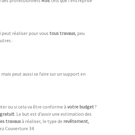
 à des professionnels
RGE
tels que l’entreprise
 peut réaliser pour vous
tous travaux
, peu
utres :
mais peut aussi se faire sur un support en
ter ou si cela va être conforme à
votre budget
?
 gratuit
. Le but est d’avoir une estimation des
es travaux
à réaliser, le type de
revêtement
,
ez Couverture 34.