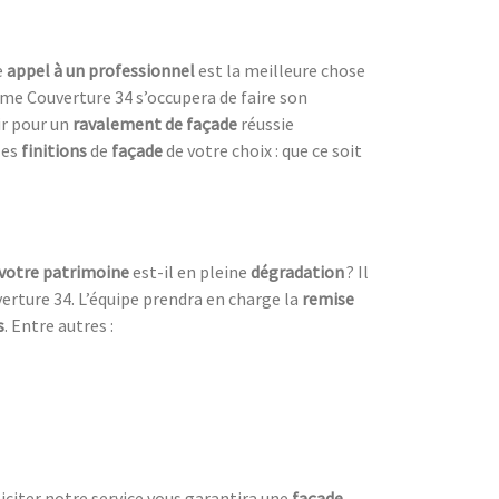
e
appel à un professionnel
est la meilleure chose
mme Couverture 34 s’occupera de faire son
hir pour un
ravalement de façade
réussie
les
finitions
de
façade
de votre choix : que ce soit
votre patrimoine
est-il en pleine
dégradation
? Il
erture 34. L’équipe prendra en charge la
remise
s
. Entre autres :
lliciter notre service vous garantira une
façade