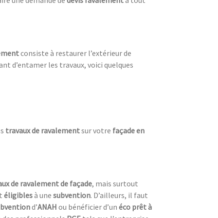
lement
consiste à restaurer l’extérieur de
nt d’entamer les travaux, voici quelques
es
travaux de ravalement
sur votre
façade en
vaux de ravalement de façade
, mais surtout
t
éligibles
à une
subvention
. D’ailleurs, il faut
ubvention
d’
ANAH
ou bénéficier d’un
éco prêt à