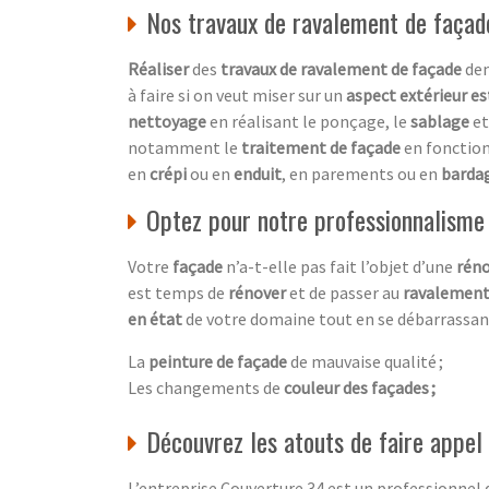
Nos travaux de ravalement de façad
Réaliser
des
travaux de ravalement de façade
dem
à faire si on veut miser sur un
aspect extérieur e
nettoyage
en réalisant le ponçage, le
sablage
et
notamment le
traitement de façade
en fonctio
en
crépi
ou en
enduit
, en parements ou en
barda
Optez pour notre professionnalisme
Votre
façade
n’a-t-elle pas fait l’objet d’une
réno
est temps de
rénover
et de passer au
ravalement
en état
de votre domaine tout en se débarrassan
La
peinture de façade
de mauvaise qualité ;
Les changements de
couleur des façades ;
Découvrez les atouts de faire app
L’entreprise Couverture 34 est un professionnel