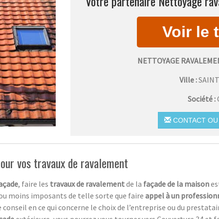
Votre partenaire Nettoyage rav
NETTOYAGE RAVALEMEN
Ville :
SAIN
Société :
CONTACT OU 
 pour vos travaux de ravalement
açade
, faire les
travaux de ravalement
de la
façade de la maison
es
 ou moins imposants de telle sorte que faire
appel à un profession
 conseil en ce qui concerne le choix de l’entreprise ou du prestata
çade
extérieure, vous pourrez vous tourner vers Couverture 34 et 