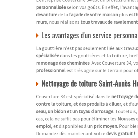
personnalisée
selon vos goûts. En effet, l’avanta
devanture
de la
façade de votre maison
plus
esth
murs
, nous réalisons
tous travaux de ravalement
Les avantages d'un service personnal
La gouttière n'est pas seulement liée aux travaux 
spécialisée
dans les gouttières et la toiture, bre
ramonage des cheminées
. Avec Couverture 34, 
professionnel
est très agile sur le terrain pour 
Nettoyage de toiture Saint-Aunès H
Couverture 34 est spécialisé dans le
nettoyage de
contre la toiture, et des produits
à d
iluer
, et d’a
seau, un bidon et un tuyau d arrosage.
Toutefois, 
cas, cela ne suffit pas pour éliminer les
Mousses e
emploi,
et disponibles à un
prix moyen.
Pour bien
Demandez dès maintenant votre
devis gratuit !