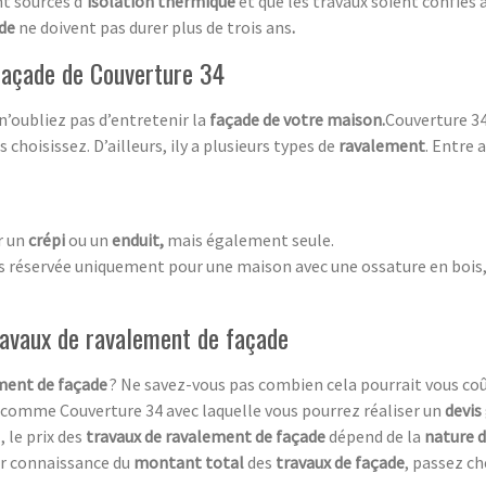
nt sources d
’isolation thermique
et que les travaux soient confiés
ade
ne doivent pas durer plus de trois ans
.
 façade de Couverture 34
 n’oubliez pas d’entretenir la
façade de votre maison.
Couverture 34
choisissez. D’ailleurs, ily a plusieurs types de
ravalement
. Entre a
r un
crépi
ou un
enduit,
mais également seule.
as réservée uniquement pour une maison avec une ossature en bois, 
travaux de ravalement de façade
ment de façade
? Ne savez-vous pas combien cela pourrait vous coû
comme Couverture 34 avec laquelle vous pourrez réaliser un
devis
, le prix des
travaux de ravalement de façade
dépend de la
nature d
oir connaissance du
montant total
des
travaux de façade
, passez ch