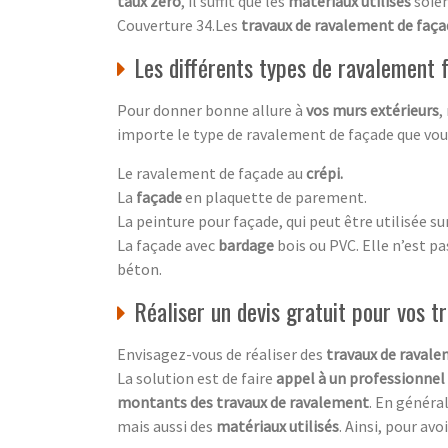
taux zéro
, il suffit que les
matériaux utilisés
soie
Couverture 34.Les
travaux de ravalement de faç
Les différents types de ravalement
Pour donner bonne allure à
vos murs extérieurs
,
importe le type de ravalement de façade que vous 
Le ravalement de façade au
crépi.
La
façade
en plaquette de parement.
La peinture pour façade, qui peut être utilisée su
La façade avec
bardage
bois ou PVC. Elle n’est p
béton.
Réaliser un devis gratuit pour vos 
Envisagez-vous de réaliser des
travaux de ravale
La solution est de faire
appel à un professionnel
montants des travaux de ravalement
. En général
mais aussi des
matériaux utilisés
. Ainsi, pour av