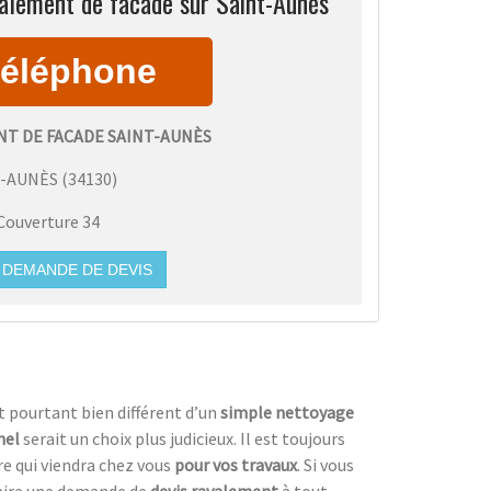
alement de facade sur Saint-Aunès
T DE FACADE SAINT-AUNÈS
T-AUNÈS
(
34130
)
Couverture 34
DEMANDE DE DEVIS
t pourtant bien différent d’un
simple nettoyage
nel
serait un choix plus judicieux. Il est toujours
ire qui viendra chez vous
pour vos travaux
. Si vous
faire une demande de
devis ravalement
à tout