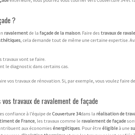
çade ?
 un
ravalement
de la
façade de la maison
. Faire des
travaux de rava
sthétiques
, cela demande tout de même une certaine expertise. Ava
s travaux vont se faire.
nt le diagnostic dans certains cas.
re vos travaux de rénovation. Si, par exemple, vous voulez faire d
s vos travaux de ravalement de façade
tes confiance à l’équipe de
Couverture 34
dans la
réalisation de tra
timent de France
, les travaux comme le
ravalement de façade
son
ontribuent aux économies
énergétiques
. Pour être
éligible
à une
s