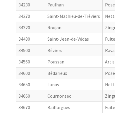
34230
Paulhan
Pose de gout
34270
Saint-Mathieu-de-Tréviers
Nettoyage de
34320
Roujan
Zingueur
34430
Saint-Jean-de-Védas
Fuite toiture
34500
Béziers
Ravalement 
34560
Poussan
Artisan couv
34600
Bédarieux
Pose de gout
34650
Lunas
Nettoyage de
34660
Cournonsec
Zingueur
34670
Baillargues
Fuite toiture