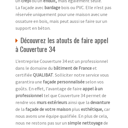
un
crépi
ou un
enduit,
mais également seule.
La façade avec
bardage
bois ou PVC. Elle n’est pas
réservée uniquement pour une maison avec une
ossature en bois, mais peut aussi se faire sur un
support en béton.
Découvrez les atouts de faire appel
à Couverture 34
L’entreprise Couverture 34 est un professionnel
dans le domaine du
bâtiment de France
et
certifiée
QUALIBAT
. Solliciter notre service vous
garantira une
façade personnalisée
selon vos
goûts. En effet, l’avantage de faire
appel à un
professionnel
tel que Couverture 34 permet de
rendre vos
murs extérieurs
ainsi que la
devanture
de la
façade de votre maison
plus
esthétique,
car
nous avons une équipe qualifiée. En plus de cela,
nous ne restons pas sur un
simple nettoyage
de