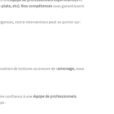
re plate, etc). Nos compétences
vous garantissent
urgences, notre intervention peut se porter sur :
ovation de toitures ou encore de r
amonage,
nous
faire confiance à une
équipe de professionnels
.
ps :