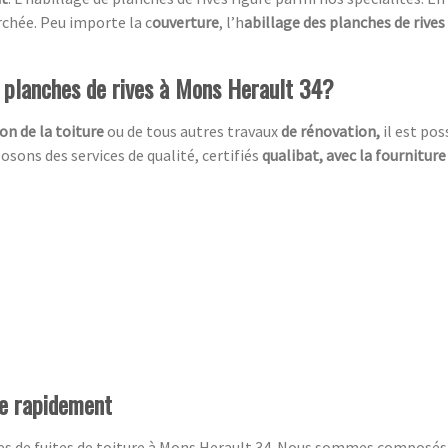
chée. Peu importe la c
ouverture
, l’h
abillage des planches de rives
e planches de rives à Mons Herault 34?
on de la toiture
ou de tous autres travaux
de rénovation,
il est po
sons des services de qualité, certifiés
qualibat, avec la fourniture
re rapidement
ces de fuites de toiture à Mons Herault 34. Nous sommes composés