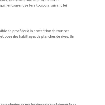
qui l’entourent se fera toujours suivant
les
ssible de procéder à la protection de tous ses
 et pose des habillages de planches de rives. Un
 d’une
équipe de professionnels expérimentés
et