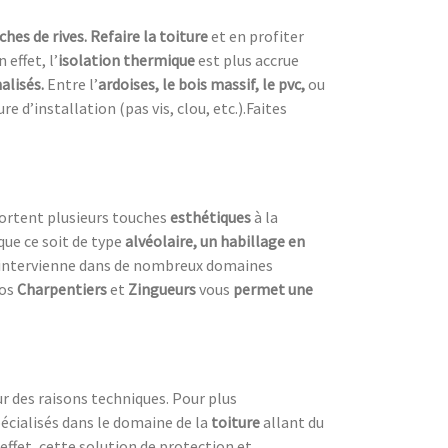
ches de rives. Refaire la toiture
et en profiter
n effet, l’
isolation thermique
est plus accrue
alisés.
Entre l’
ardoises, le bois massif, le pvc,
ou
 d’installation (pas vis, clou, etc.).Faites
ortent plusieurs touches
esthétiques
à la
que ce soit de type
alvéolaire, un habillage en
intervienne dans de nombreux domaines
nos
Charpentiers
et
Zingueurs
vous
permet une
 des raisons techniques. Pour plus
écialisés dans le domaine de la
toiture
allant du
 effet, cette solution de protection et