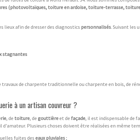
ures (photovoltaïques, toiture en ardoise, toiture-terrasse, toitu
es lieux afin de dresser des diagnostics
personnalisés
. Suivant les 
ux stagnantes
e travaux de charpente traditionnelle ou charpente en bois, de rén
uerie à un artisan couvreur ?
rie
, de
toiture
, de
gouttière
et de
façade
, il est indispensable de 
vail d'amateur. Plusieurs choses doivent être réalisées en même tem
uelles fuites des
eaux pluviales
;