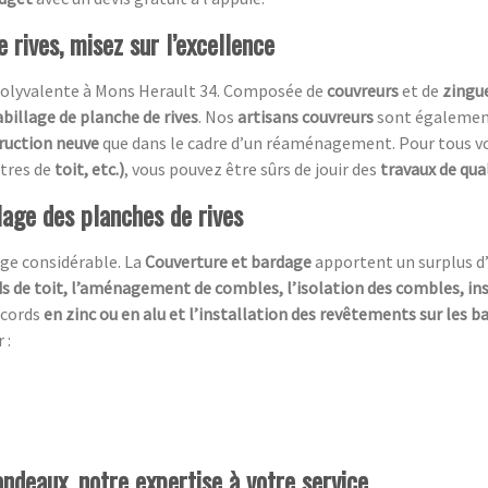
 rives, misez sur l’excellence
olyvalente à Mons Herault 34. Composée de
couvreurs
et de
zingu
abillage de planche de rives
. Nos
artisans couvreurs
sont également 
ruction neuve
que dans le cadre d’un réaménagement. Pour tous vo
êtres de
toit, etc.)
, vous pouvez être sûrs de jouir des
travaux de qua
lage des planches de rives
ge considérable. La
Couverture et bardage
apportent un surplus d
s de toit, l’aménagement de combles, l’isolation des combles, in
ccords
en zinc ou en alu et l’installation des revêtements sur les 
 :
ndeaux, notre expertise à votre service