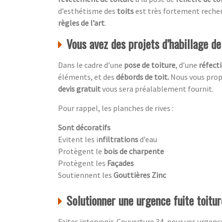
d’esthétisme des
toits
est très fortement recher
règles de l’art
.
Vous avez des projets d’habillage d
Dans le cadre d’une
pose de toiture
, d’une
réfecti
éléments, et des
débords de toit.
Nous vous propo
devis gratuit
vous sera préalablement fournit.
Pour rappel, les planches de rives :
Sont décoratifs
Evitent les i
nfiltrations
d’eau
Protègent le
bois de charpente
Protègent les
Façades
Soutiennent les
Gouttières Zinc
Solutionner une urgence fuite toitu
Faites intervenir Couverture 34, pour vos urgen