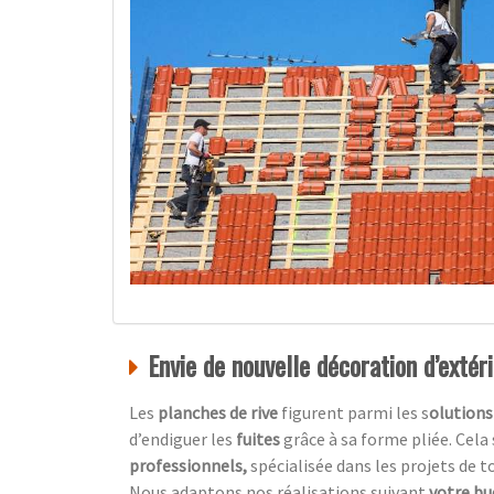
Envie de nouvelle décoration d’extér
Les
planches de rive
figurent parmi les s
olutions
d’endiguer les
fuites
grâce à sa forme pliée. Cela
professionnels,
spécialisée dans les projets de t
Nous adaptons nos réalisations suivant
votre b