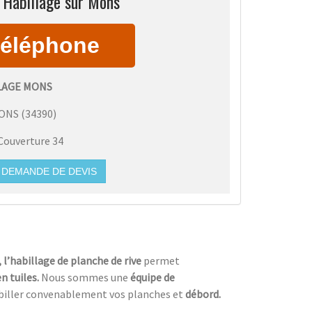
 Habillage sur Mons
LAGE MONS
ONS
(
34390
)
Couverture 34
DEMANDE DE DEVIS
, l’habillage de planche de rive
permet
n tuiles.
Nous sommes une
équipe de
biller convenablement vos planches et
débord.