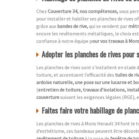
Chez
Couverture 34, nos compétences,
vous per
pour installer et habiller ses planches de rives o
grâce aux
bandes de rive,
qui se vendent par
mètre
encore les revêtements métalliques, le choix est 
confiance à notre équipe p
our vos travaux à Mon
Adopter les planches de rives pour 
Les planches de rives sont s’installent en stade 
toiture, et accentuent l’efficacité des
tuiles de ri
ardoise naturelle, une pose sur une lucarne et bo
(
entretien de toiture, travaux d’isolations, insta
couverture
suivant les exigences légales (RGE), e
Faites faire votre habillage de plan
Les planches de rives à Mons Herault 34 font le 
d’esthétisme, ces bandeaux peuvent être décoré
revêtement de toiture
à la pose de
fenêtre de to