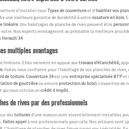
mettent d’installer tous
Types de couverture
et d’
habiller vos plan
ffre une meilleure garantie de durabilité à votre
ossature en bois.
E
 linéaire.
Vos habillages de planche de rives peuvent être
personn
votre. Nos experts envisageront au préalable la meilleure procédure
s Herault 34
ses multiples avantages
de finitions. Elles viennent en appuie aux
travaux d’étanchéité,
app
ve.
Faites nous confiance pour l’habillage de vos planches de rives, 
rd de toiture. Couverture 34
est une
entreprise spécialisée BTP
et 
llation de gouttière
ou encore
protection du bois).
L’expertise de 
t qui vous octroie un
crédit d impôt.
ches de rives par des professionnels
tour des
toitures
d’une maison sont essentiellement installées pour
s.
Faites appel
à nos professionnels pour cela. Nos artisans sont sp
it
. L’habillage de planches de rives figure parmi nos spécialités. En