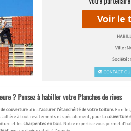
Votre partenaire
HABIL
Ville :
M
Société :
CONTACT OU 
ieure ? Pensez à habiller votre Planches de rives
 de couverture
afin d’
assurer l’étanchéité de votre toiture.
En effet
 s’adhère à tout revêtements et spécialement, pour la c
ouverture e
oiture et les
charpentes en bois.
Notre expertise vous permet d’ha
udget
avec un devis gratuit à l’appuie.