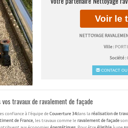
Votre partenaire Nettoyage rav
NETTOYAGE RAVALEMEN
Ville :
PORT
Société :
CONTACT OU 
s vos travaux de ravalement de façade
tes confiance à l’équipe de
Couverture 34
dans la
réalisation de tra
timent de France
, les travaux comme le
ravalement de façade
son
ontribuent aux économies
énergétiques
. Pour être
éligible
à une
s