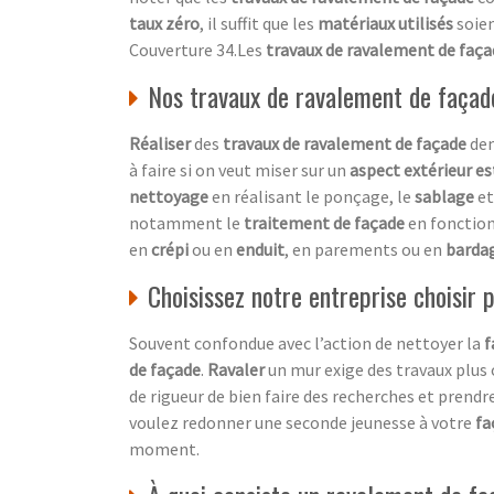
taux zéro
, il suffit que les
matériaux utilisés
soie
Couverture 34.Les
travaux de ravalement de faç
Nos travaux de ravalement de façad
Réaliser
des
travaux de ravalement de façade
dem
à faire si on veut miser sur un
aspect extérieur e
nettoyage
en réalisant le ponçage, le
sablage
et
notamment le
traitement de façade
en fonctio
en
crépi
ou en
enduit
, en parements ou en
barda
Choisissez notre entreprise choisir
Souvent confondue avec l’action de nettoyer la
f
de façade
.
Ravaler
un mur exige des travaux plus
de rigueur de bien faire des recherches et prendre
voulez redonner une seconde jeunesse à votre
fa
moment.