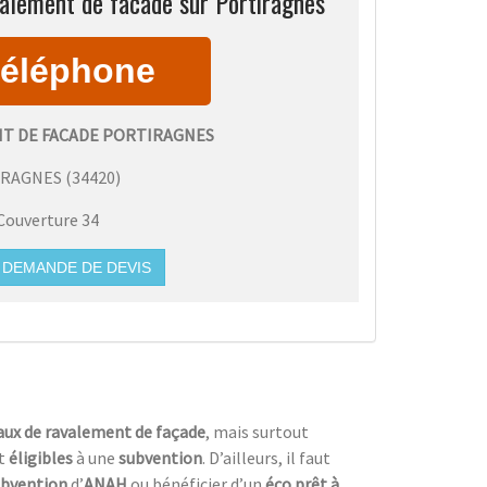
alement de facade sur Portiragnes
T DE FACADE PORTIRAGNES
IRAGNES
(
34420
)
Couverture 34
DEMANDE DE DEVIS
vaux de ravalement de façade
, mais surtout
t
éligibles
à une
subvention
. D’ailleurs, il faut
ubvention
d’
ANAH
ou bénéficier d’un
éco prêt à