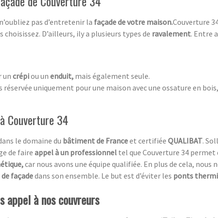
 façade de Couverture 34
 n’oubliez pas d’entretenir la
façade de votre maison.
Couverture 34
choisissez. D’ailleurs, ily a plusieurs types de
ravalement
. Entre a
r un
crépi
ou un
enduit,
mais également seule.
as réservée uniquement pour une maison avec une ossature en bois, 
 à Couverture 34
 dans le domaine du
bâtiment de France
et certifiée
QUALIBAT
. So
ge de faire
appel à un professionnel
tel que Couverture 34 permet 
étique,
car nous avons une équipe qualifiée. En plus de cela, nous 
 de façade
dans son ensemble. Le but est d’éviter les
ponts therm
es appel à nos couvreurs