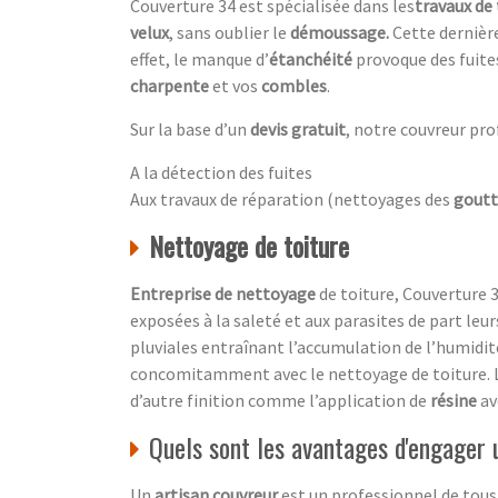
Couverture 34 est spécialisée dans les
travaux de 
velux
, sans oublier le
démoussage.
Cette dernière
effet, le manque d’
étanchéité
provoque des fuite
charpente
et vos
combles
.
Sur la base d’un
devis gratuit
, notre couvreur pro
A la détection des fuites
Aux travaux de réparation (nettoyages des
goutt
Nettoyage de toiture
Entreprise de nettoyage
de toiture, Couverture 3
exposées à la saleté et aux parasites de part leu
pluviales entraînant l’accumulation de l’humidité
concomitamment avec le nettoyage de toiture. L
d’autre finition comme l’application de
résine
av
Quels sont les avantages d'engager 
Un
artisan couvreur
est un professionnel de tous