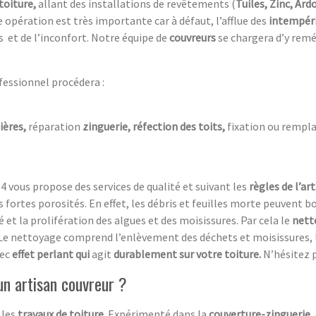
toiture,
allant des installations de revêtements (
Tuiles, Zinc, Ardo
 opération est très importante car à défaut, l’afflue des
intempér
s et de l’inconfort. Notre équipe de
couvreurs
se chargera d’y remé
fessionnel procédera :
ières,
réparation
zinguerie, réfection des toits,
fixation ou rempla
4 vous propose des services de qualité et suivant les
règles de l’art
rs fortes porosités. En effet, les débris et feuilles morte peuvent
 et la prolifération des algues et des moisissures. Par cela le
nett
e nettoyage comprend l’enlèvement des déchets et moisissures, l
ec
effet perlant qui
agit
durablement sur votre toiture.
N’hésitez 
un artisan couvreur ?
 les
travaux de toiture
. Expérimenté dans la
couverture-zinguerie
,