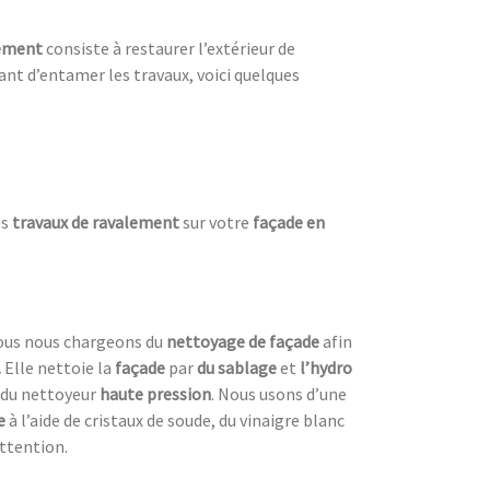
lement
consiste à restaurer l’extérieur de
nt d’entamer les travaux, voici quelques
es
travaux de ravalement
sur votre
façade en
 Nous nous chargeons du
nettoyage de façade
afin
.
Elle nettoie la
façade
par
du sablage
et
l’hydro
e du nettoyeur
haute pression
. Nous usons d’une
e
à l’aide de cristaux de soude, du vinaigre blanc
attention.