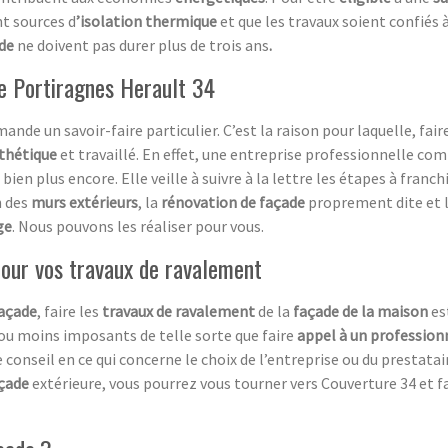
nt sources d
’isolation thermique
et que les travaux soient confiés
ade
ne doivent pas durer plus de trois ans
.
e Portiragnes Herault 34
ande un savoir-faire particulier. C’est la raison pour laquelle, fair
sthétique
et travaillé. En effet, une entreprise professionnelle co
 bien plus encore. Elle veille à suivre à la lettre les étapes à franc
n des
murs extérieurs
, la
rénovation de façade
proprement dite et 
ge
. Nous pouvons les réaliser pour vous.
 pour vos travaux de ravalement
açade
, faire les
travaux de ravalement
de la
façade de la maison
es
 ou moins imposants de telle sorte que faire
appel à un profession
 conseil en ce qui concerne le choix de l’entreprise ou du prestata
çade
extérieure, vous pourrez vous tourner vers Couverture 34 et 