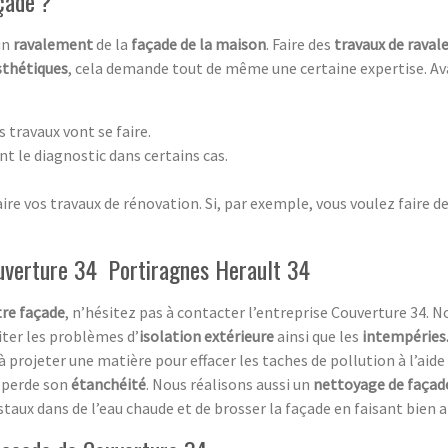
çade ?
 un
ravalement
de la
façade de la maison
. Faire des
travaux de rava
sthétiques
, cela demande tout de même une certaine expertise. Ava
s travaux vont se faire.
nt le diagnostic dans certains cas.
re vos travaux de rénovation. Si, par exemple, vous voulez faire d
ouverture 34 Portiragnes Herault 34
tre façade
, n’hésitez pas à contacter l’entreprise Couverture 34.
iter les problèmes d’
isolation extérieure
ainsi que les
intempéries
 à projeter une matière pour effacer les taches de pollution à l’aid
perde son
étanchéité
. Nous réalisons aussi un
nettoyage de façad
cristaux dans de l’eau chaude et de brosser la façade en faisant bien 