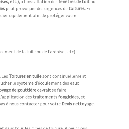
ises, etc.),
à l’installation des
fenêtres de toit
ou
ies
peut provoquer des urgences de
toitures.
En
dier rapidement afin de protéger votre
cement de la tuile ou de l’ardoise, etc)
.
Les
Toitures en tuile
sont continuellement
 boucher le système d’écoulement des eaux
oyage de gouttière
devrait se faire
’application des
traitements fongicides,
et
pas à nous contacter pour votre
Devis nettoyage.
 et dans tous les types de toiture, il peut vous