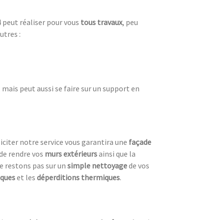
 peut réaliser pour vous
tous travaux
, peu
utres :
mais peut aussi se faire sur un support en
lliciter notre service vous garantira une
façade
de rendre vos
murs extérieurs
ainsi que la
ne restons pas sur un
simple nettoyage
de vos
iques
et les
déperditions thermiques
.