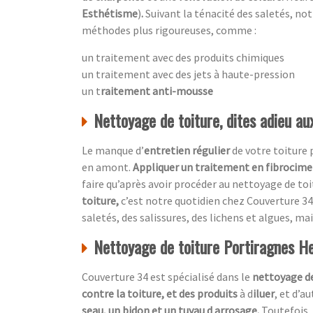
Esthétisme
)
.
Suivant la ténacité des saletés, no
méthodes plus rigoureuses, comme :
un traitement avec des produits chimiques
un traitement avec des jets à haute-pression
un t
raitement anti-mousse
Nettoyage de toiture, dites adieu a
Le manque d’
entretien régulier
de votre toiture
en amont.
Appliquer un traitement en fibrocim
faire qu’après avoir procéder au nettoyage de toi
toiture,
c’est notre quotidien chez
Couverture 34
saletés, des salissures, des lichens et algues, mai
Nettoyage de toiture Portiragnes H
Couverture 34 est spécialisé dans le
nettoyage de
contre la toiture, et des produits
à d
iluer
, et d’a
seau, un bidon et un tuyau d arrosage.
Toutefois, 