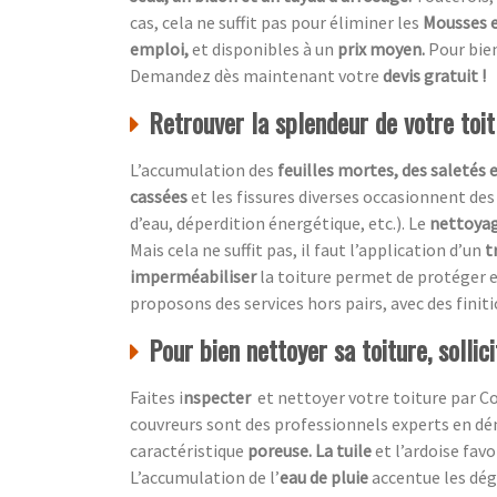
cas, cela ne suffit pas pour éliminer les
Mousses e
emploi,
et disponibles à un
prix moyen.
Pour bien
Demandez dès maintenant votre
devis gratuit !
Retrouver la splendeur de votre toi
L’accumulation des
feuilles mortes, des saletés 
cassées
et les fissures diverses occasionnent des
d’eau, déperdition énergétique, etc.). Le
nettoyag
Mais cela ne suffit pas, il faut l’application d’un
t
imperméabiliser
la toiture permet de protéger e
proposons des services hors pairs, avec des finit
Pour bien nettoyer sa toiture, sollic
Faites i
nspecter
et nettoyer votre toiture par
Co
couvreurs sont des professionnels experts en dé
caractéristique
poreuse. La tuile
et l’ardoise favo
L’accumulation de l’
eau de pluie
accentue
les dé