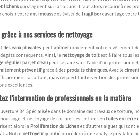
t lichens
qui stagnent sur la toiture. Il faut alors recourir à des p
 choisir votre
anti mousse
et éviter de
fragiliser
davantage votre
t grâce à nos services de nettoyage
et des eaux pluviales
peut
abîmer
rapidement votre revêtement de t
 dégâts conséquents. Ainsi, le
nettoyage de toit
est à faire tous le
e régulier par jet d’eau
peut se faire sans l’aide d’un professionnel,
raitement préventif
grâce à des
produits chimiques.
Avec le
ciment
fficacement la toiture, mais requiert l’intervention des professio
ions excellentes.
itez l’intervention de professionnels en la matière
uverture 34. Spécialisée dans le domaine des travaux de toiture, n
moussage et nettoyage de toiture. Les toitures en
tuiles en terre 
risent alors la
Prolifération du Lichen
et d’autres algues qui sont 
gâts
.
Notre
nettoyeur
qualifié procédera à une analyse préalable p