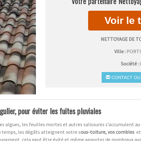
Votre partenaire Nettoyag
NETTOYAGE DE T
Ville :
PORT
Société :
CONTACT OU 
ulier, pour éviter les fuites pluviales
es algues, les feuilles mortes et autres salissures s’accumulent au 
du temps, les dégâts atteignent votre s
ous-toiture, vos combles
et
eusement,
cela peut être évité et même apporter de nombreux av