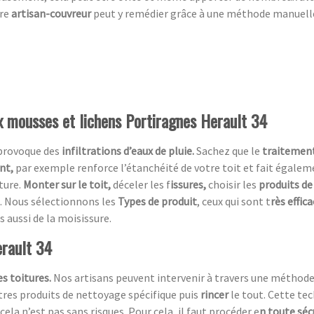
tre
artisan-couvreur
peut y remédier grâce à une méthode manuelle, 
ux mousses et lichens Portiragnes Herault 34
 provoque des
infiltrations d’eaux de pluie.
Sachez que le
traitement
ent,
par exemple renforce l’étanchéité de votre toit et fait égaleme
ture.
Monter sur le toit,
déceler les f
issures,
choisir les
produits de
. Nous sélectionnons les
Types de produit
, ceux qui sont t
rès effic
s aussi de la moisissure.
erault 34
s toitures.
Nos artisans peuvent intervenir à travers une méthod
utres produits de nettoyage spécifique puis
rincer
le tout. Cette te
cela n’est pas sans risques. Pour cela, il faut procéder e
n toute séc