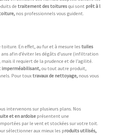
roduits de
traitement des toitures
qui sont
prêt à l
toiture,
nos professionnels vous guident.
oiture. En effet, au fur et à mesure les
tuiles
s ans afin d’éviter les dégâts d’usure (infiltration
 mais il requiert de la prudence et de l’agilité.
 imperméabilisant,
ou tout autre produit,
nnels. Pour toux
travaux de nettoyage,
nous vous
ous intervenons sur plusieurs plans. Nos
cuite et en ardoise
présentent une
emportées par le vent et stockées sur votre toit.
our sélectionner aux mieux les p
roduits utilisés,