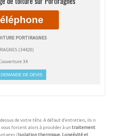
e de toiture sur Portiragnes
OITURE PORTIRAGNES
IRAGNES
(
34420
)
Couverture 34
DEMANDE DE DEVIS
dessus de votre tête. A défaut d’entretien, ils n
 vous forcent alors à procéder à un
traitement
antages (
Isolation thermique, Longévité et