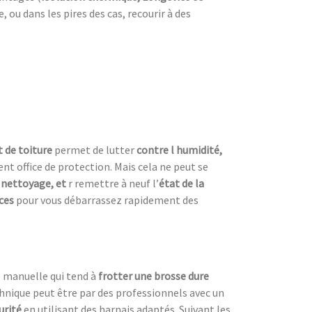
ou dans les pires des cas, recourir à des
 de toiture
permet de lutter
contre l humidité,
nt office de protection. Mais cela ne peut se
 nettoyage, et
r remettre à neuf l’
état de la
aces
pour vous débarrassez rapidement des
e manuelle qui tend à
frotter une
brosse dure
chnique peut être par des professionnels avec un
urité
en utilisant des harnais adaptés. Suivant les