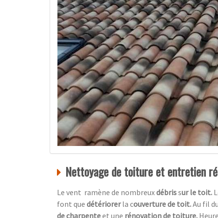
Nettoyage de toiture et entretien rég
Le vent ramène de nombreux
débris
s
ur le toit.
L
font que
détériorer
la c
ouverture de toit.
Au fil 
de charpente
et une
rénovation de toiture.
Heur