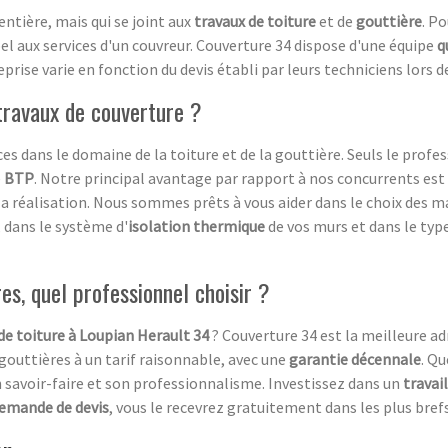
entière, mais qui se joint aux
travaux de toiture
et de
gouttière
. P
pel aux services d'un couvreur. Couverture 34 dispose d'une équipe
q
rise varie en fonction du devis établi par leurs techniciens lors de 
 travaux de couverture ?
s dans le domaine de la toiture et de la gouttière. Seuls le profe
e
BTP
. Notre principal avantage par rapport à nos concurrents 
 la réalisation. Nous sommes prêts à vous aider dans le choix des m
, dans le système d'
isolation thermique
de vos murs et dans le typ
es, quel professionnel choisir ?
de toiture à Loupian Herault 34
? Couverture 34 est la meilleure a
gouttières à un tarif raisonnable, avec une
garantie décennale
. Qu
on savoir-faire et son professionnalisme. Investissez dans un
travail
emande de devis
, vous le recevrez gratuitement dans les plus brefs