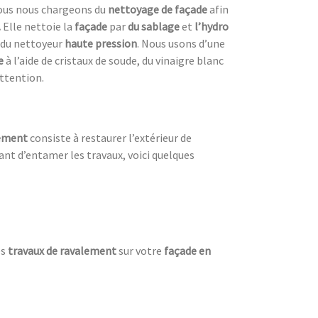
 Nous nous chargeons du
nettoyage de façade
afin
.
Elle nettoie la
façade
par
du sablage
et
l’hydro
e du nettoyeur
haute pression
. Nous usons d’une
e
à l’aide de cristaux de soude, du vinaigre blanc
attention.
lement
consiste à restaurer l’extérieur de
nt d’entamer les travaux, voici quelques
es
travaux de ravalement
sur votre
façade en