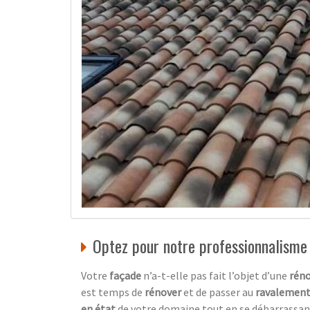
Optez pour notre professionnalisme
Votre
façade
n’a-t-elle pas fait l’objet d’une
réno
est temps de
rénover
et de passer au
ravalement
en état
de votre domaine tout en se débarrassan