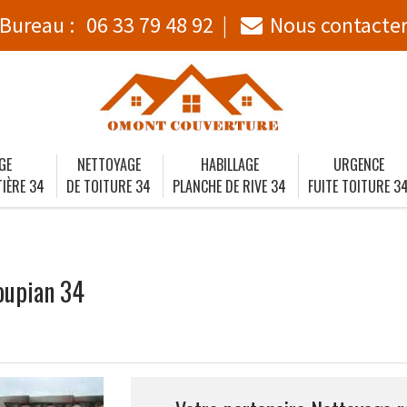
Bureau :
06 33 79 48 92
Nous contacte
GE
NETTOYAGE
HABILLAGE
URGENCE
IÈRE 34
DE TOITURE 34
PLANCHE DE RIVE 34
FUITE TOITURE 3
oupian 34