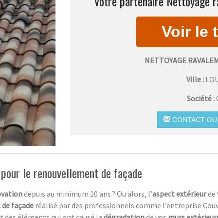
Votre partenaire Nettoyage r
NETTOYAGE RAVALEM
Ville :
LO
Société :
CONTACT OU 
 pour le renouvellement de façade
vation
depuis au minimum 10 ans ? Ou alors, l’
aspect extérieur
de
 de façade
réalisé par des professionnels comme l’entreprise Couv
t des éléments qui ont causé la
dégradation
de vos
murs extérieur