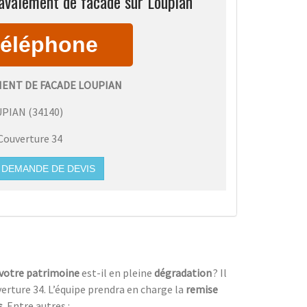
avalement de facade sur Loupian
ENT DE FACADE LOUPIAN
UPIAN
(
34140
)
Couverture 34
DEMANDE DE DEVIS
votre patrimoine
est-il en pleine
dégradation
? Il
erture 34. L’équipe prendra en charge la
remise
s
. Entre autres :