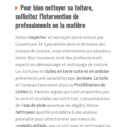
Pour bien nettoyer sa toiture,
sollicitez l’intervention de
professionnels en la matière
Faites i
nspecter
et nettoyer votre toiture par
Couverture 34. Spécialisée dans le domaine des
travaux de toiture, nous intervenons sur plusieurs
plans. Nos couvreurs sont des professionnels
experts en démoussage et nettoyage de toiture.
Les toitures en
tuiles en terre cuite et en ardoise
présentent une caractéristique
poreuse. La tuile
et l’ardoise favorisent alors la
Prolifération du
Lichen
et d’autres algues qui sont emportées par
le vent et stockées sur votre toit. L’accumulation
de l’
eau de pluie
accentue
les dégâts
.
Notre
nettoyeur
qualifié procédera à une analyse
préalable pour sélectionner aux mieux les
p
roduits utilisés,
que ce soit pour le nettoyage ou