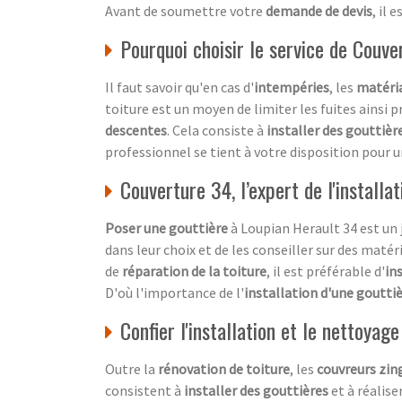
Avant de soumettre votre
demande de devis
, il 
Pourquoi choisir le service de Couve
Il faut savoir qu'en cas d'
intempéries
, les
matéria
toiture est un moyen de limiter les fuites ainsi p
descentes
. Cela consiste à
installer des gouttièr
professionnel se tient à votre disposition pour 
Couverture 34, l’expert de l'installa
Poser une gouttière
à Loupian Herault 34 est un 
dans leur choix et de les conseiller sur des matéri
de
réparation de la toiture
, il est préférable d'
in
D'où l'importance de l'
installation d'une goutti
Confier l'installation et le nettoyag
Outre la
rénovation de toiture
, les
couvreurs zin
consistent à
installer des gouttières
et à réalise