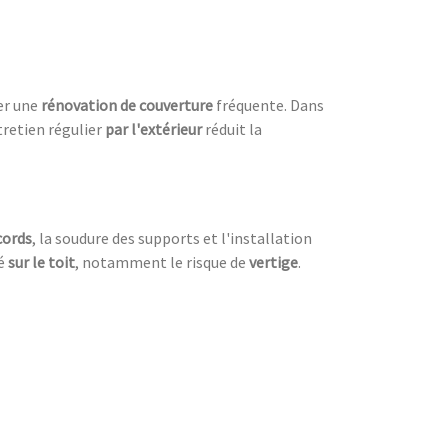
ter une
rénovation de couverture
fréquente. Dans
tretien régulier
par l'extérieur
réduit la
cords
, la soudure des supports et l'installation
ué
sur le toit
, notamment le risque de
vertige
.