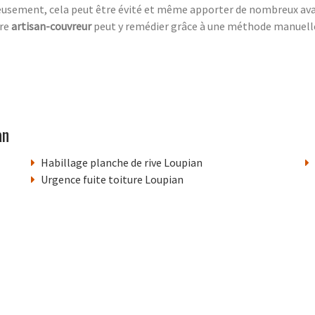
eusement,
cela peut être évité et même apporter de nombreux av
tre
artisan-couvreur
peut y remédier grâce à une méthode manuelle, 
an
Habillage planche de rive Loupian
Urgence fuite toiture Loupian