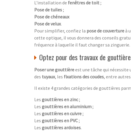
L'installation de
fenêtres de toit
;
Pose de tuiles
;
Pose de chéneaux
Pose de velux
.
Pour simplifier, confiez la
pose de couverture
à 
cette optique, il vous donnera des conseils gratui
fréquence à laquelle il faut changer sa zinguerie.
Optez pour des travaux de gouttièr
Poser une gouttière
est une tâche qui nécessite 
des
tuyaux
, les
fixations des coudes
, entre autre
Il existe 4 grandes catégories de gouttières parm
Les
gouttières en zinc
;
Les
gouttières en aluminium
;
Les
gouttières en cuivre
;
Les
gouttières en PVC
;
Les
gouttières ardoises
.