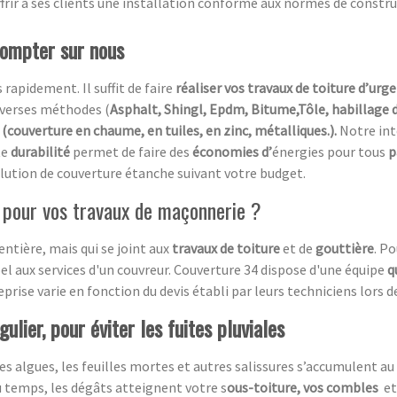
offrir à ses clients une installation conforme aux normes de constr
compter sur nous
 rapidement. Il suffit de faire
réaliser vos travaux de toiture d’urg
diverses méthodes (
Asphalt, Shingl, Epdm, Bitume,Tôle, habillage 
(couverture en chaume, en tuiles, en zinc, métalliques.).
Notre in
te
durabilité
permet de faire des
économies d’
énergies pour tous
p
 solution de couverture étanche suivant votre budget.
l pour vos travaux de maçonnerie ?
entière, mais qui se joint aux
travaux de toiture
et de
gouttière
. P
pel aux services d'un couvreur. Couverture 34 dispose d'une équipe
q
rise varie en fonction du devis établi par leurs techniciens lors de 
ulier, pour éviter les fuites pluviales
es algues, les feuilles mortes et autres salissures s’accumulent au 
du temps, les dégâts atteignent votre s
ous-toiture, vos combles
et