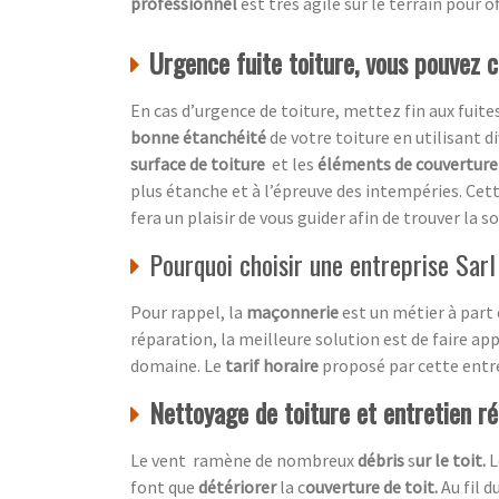
professionnel
est très agile sur le terrain pour 
Urgence fuite toiture, vous pouvez 
En cas d’urgence de toiture, mettez fin aux fuites
bonne étanchéité
de votre toiture en utilisant 
surface de toiture
et les
éléments de couverture 
plus étanche et à l’épreuve des intempéries. Cet
fera un plaisir de vous guider afin de trouver la
Pourquoi choisir une entreprise Sar
Pour rappel, la
maçonnerie
est un métier à part 
réparation, la meilleure solution est de faire ap
domaine. Le
tarif horaire
proposé par cette entrep
Nettoyage de toiture et entretien rég
Le vent ramène de nombreux
débris
s
ur le toit.
L
font que
détériorer
la c
ouverture de toit.
Au fil 