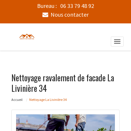
Bureau :
06 33 79 48 92
Nous contacter
Toggle
naviga
Nettoyage ravalement de facade La
Livinière 34
Accueil
Nettoyage La Livinière 34