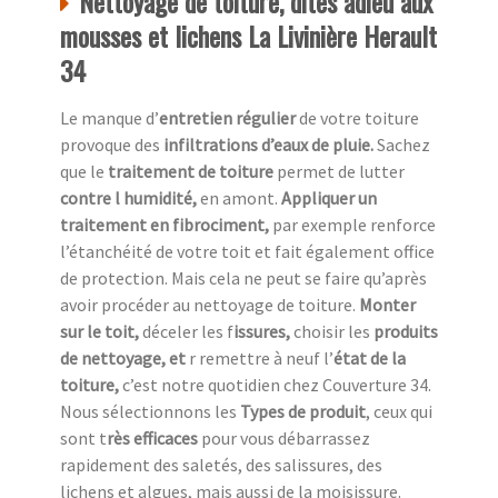
Nettoyage de toiture, dites adieu aux
mousses et lichens La Livinière Herault
34
Le manque d’
entretien régulier
de votre toiture
provoque des
infiltrations d’eaux de pluie.
Sachez
que le
traitement de toiture
permet de lutter
contre l humidité,
en amont.
Appliquer un
traitement en fibrociment,
par exemple renforce
l’étanchéité de votre toit et fait également office
de protection. Mais cela ne peut se faire qu’après
avoir procéder au nettoyage de toiture.
Monter
sur le toit,
déceler les f
issures,
choisir les
produits
de nettoyage, et
r remettre à neuf l’
état de la
toiture,
c’est notre quotidien chez
Couverture 34.
Nous sélectionnons les
Types de produit
, ceux qui
sont t
rès efficaces
pour vous débarrassez
rapidement des saletés, des salissures, des
lichens et algues, mais aussi de la moisissure.