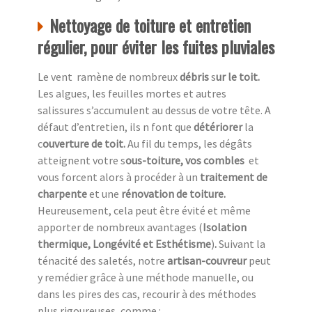
Nettoyage de toiture et entretien
régulier, pour éviter les fuites pluviales
Le vent ramène de nombreux
débris
s
ur le toit.
Les algues, les feuilles mortes et autres
salissures s’accumulent au dessus de votre tête. A
défaut d’entretien, ils n font que
détériorer
la
c
ouverture de toit.
Au fil du temps, les dégâts
atteignent votre s
ous-toiture, vos combles
et
vous forcent alors à procéder à un
traitement de
charpente
et une
rénovation de toiture.
Heureusement,
cela peut être évité et même
apporter de nombreux avantages (
Isolation
thermique, Longévité et Esthétisme
)
.
Suivant la
ténacité des saletés, notre
artisan-couvreur
peut
y remédier grâce à une méthode manuelle, ou
dans les pires des cas, recourir à des méthodes
plus rigoureuses, comme :