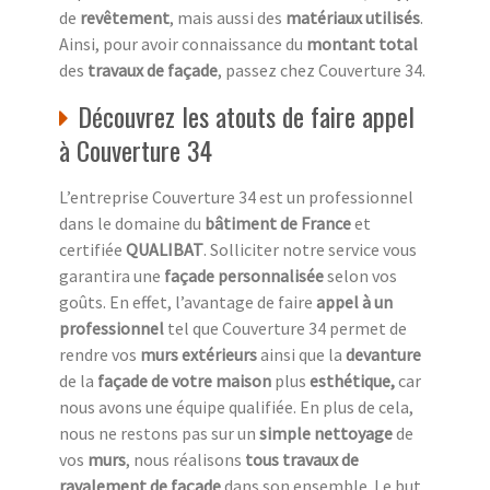
de
revêtement
, mais aussi des
matériaux utilisés
.
Ainsi, pour avoir connaissance du
montant total
des
travaux de façade
, passez chez Couverture 34.
Découvrez les atouts de faire appel
à Couverture 34
L’entreprise Couverture 34 est un professionnel
dans le domaine du
bâtiment de France
et
certifiée
QUALIBAT
. Solliciter notre service vous
garantira une
façade personnalisée
selon vos
goûts. En effet, l’avantage de faire
appel à un
professionnel
tel que Couverture 34 permet de
rendre vos
murs extérieurs
ainsi que la
devanture
de la
façade de votre maison
plus
esthétique,
car
nous avons une équipe qualifiée. En plus de cela,
nous ne restons pas sur un
simple nettoyage
de
vos
murs
, nous réalisons
tous travaux de
ravalement de façade
dans son ensemble. Le but