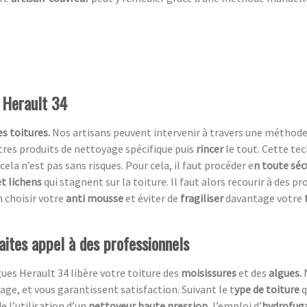
 Herault 34
s toitures.
Nos artisans peuvent intervenir à travers une méthod
utres produits de nettoyage spécifique puis
rincer
le tout. Cette te
cela n’est pas sans risques. Pour cela, il faut procéder e
n toute séc
t lichens
qui stagnent sur la toiture. Il faut alors recourir à des p
 choisir votre
anti mousse
et éviter de
fragiliser
davantage votre
aites appel à des professionnels
ues Herault 34 libère votre toiture des
moisissures
et des
algues.
ge, et vous garantissent satisfaction. Suivant le t
ype de toiture
q
e l’utilisation d’un
nettoyeur haute pression,
l’emploi d’
hydrofug