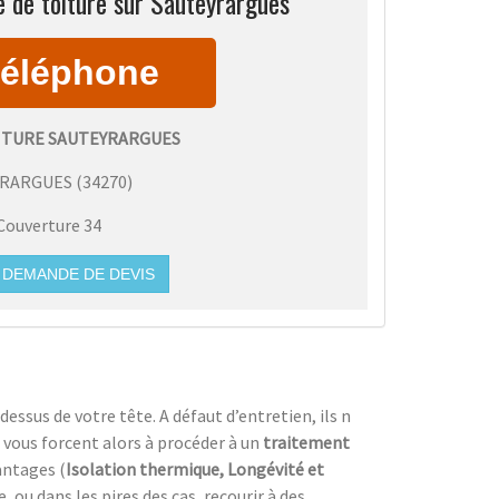
 de toiture sur Sauteyrargues
ITURE SAUTEYRARGUES
YRARGUES
(
34270
)
Couverture 34
DEMANDE DE DEVIS
dessus de votre tête. A défaut d’entretien, ils n
 vous forcent alors à procéder à un
traitement
antages (
Isolation thermique, Longévité et
ou dans les pires des cas, recourir à des