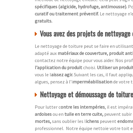
spécifiques (algicide, hydrofuge, antimousse).
Po
curatif ou traitement préventif.
Le nettoyage n’e
gratuits.
Vous avez des projets de nettoyage
Le nettoyage de toiture peut se faire en utilisan
adapté aux
matériaux de couverture, produit ant
contactez notre équipe pour vous aider. Nos p
l’application du produit
choisi.
Utiliser un produi
vous le l
aissez agir.
Suivant les cas, il faut appliq
algues, pensez à l’i
mperméabilisation
de votre t
Nettoyage et démoussage de toiture,
Pour lutter c
ontre les intempéries
, il est impér
ardoises
ou en
tuile en terre cuite,
peuvent subir 
mortes,
sans oublier les l
ichens
peuvent
endom
professionnel.
Notre équipe nettoie votre toit 