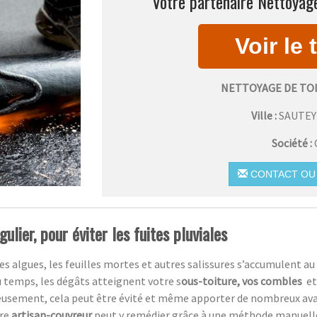
Votre partenaire Nettoyage
NETTOYAGE DE TO
Ville :
SAUTE
Société :
CONTACT OU 
ulier, pour éviter les fuites pluviales
es algues, les feuilles mortes et autres salissures s’accumulent au 
du temps, les dégâts atteignent votre s
ous-toiture, vos combles
et
eusement,
cela peut être évité et même apporter de nombreux av
tre
artisan-couvreur
peut y remédier grâce à une méthode manuelle, 