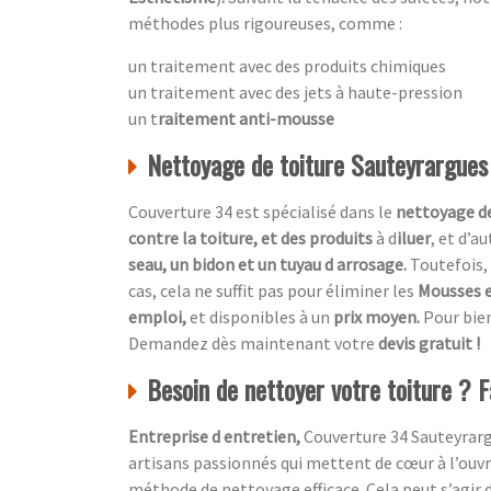
méthodes plus rigoureuses, comme :
un traitement avec des produits chimiques
un traitement avec des jets à haute-pression
un t
raitement anti-mousse
Nettoyage de toiture Sauteyrargues
Couverture 34 est spécialisé dans le
nettoyage de
contre la toiture, et des produits
à d
iluer
, et d’a
seau, un bidon et un tuyau d arrosage.
Toutefois, 
cas, cela ne suffit pas pour éliminer les
Mousses e
emploi,
et disponibles à un
prix moyen.
Pour bien
Demandez dès maintenant votre
devis gratuit !
Besoin de nettoyer votre toiture ? F
Entreprise d entretien,
Couverture 34 Sauteyrarg
artisans passionnés qui mettent de cœur à l’ouvra
méthode de nettoyage efficace. Cela peut s’agir d