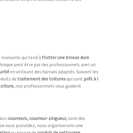
e manuelle qui tend à
frotter une
brosse dure
chnique peut être par des professionnels avec un
urité
en utilisant des harnais adaptés. Suivant les
roduits de
traitement des toitures
qui sont
prêt à l
toiture,
nos professionnels vous guident.
Nos
couvreurs, couvreur-zingueur,
sont des
ue vous possédez, nous organiserons une
ation
ou encore de
produit de nettoyage