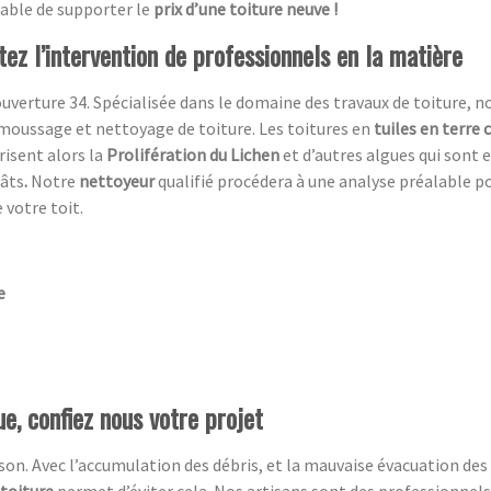
table de supporter le
prix d’une toiture neuve !
itez l’intervention de professionnels en la matière
uverture 34. Spécialisée dans le domaine des travaux de toiture, n
moussage et nettoyage de toiture. Les toitures en
tuiles en terre 
risent alors la
Prolifération du Lichen
et d’autres algues qui sont 
gâts
.
Notre
nettoyeur
qualifié procédera à une analyse préalable p
 votre toit.
e
e, confiez nous votre projet
n. Avec l’accumulation des débris, et la mauvaise évacuation des ea
 toiture
permet d’éviter cela. Nos artisans sont des professionnels