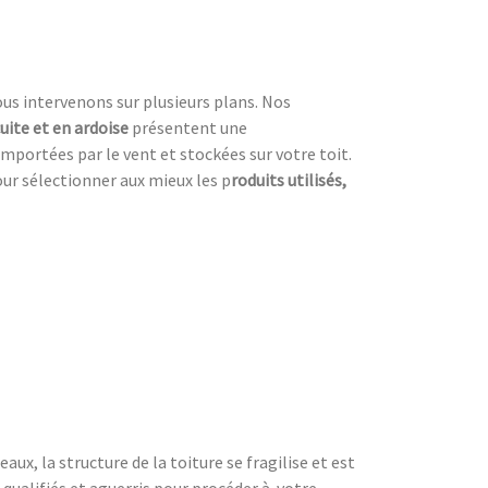
ous intervenons sur plusieurs plans. Nos
cuite et en ardoise
présentent une
emportées par le vent et stockées sur votre toit.
our sélectionner aux mieux les p
roduits utilisés,
ux, la structure de la toiture se fragilise et est
 qualifiés et aguerris pour procéder à
votre