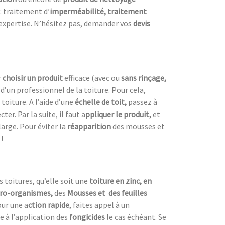
 : traitement d’
imperméabilité, traitement
l’expertise. N’hésitez pas, demander vos
devis
r
choisir un produit
efficace (avec ou
sans rinçage,
s d’un professionnel de la toiture. Pour cela,
toiture. A l’aide d’une
échelle de toit,
passez à
r. Par la suite, il faut a
ppliquer le produit,
et
 large. Pour éviter la
réapparition
des mousses et
!
s toitures, qu’elle soit une
toiture en zinc, en
ro-organismes,
des
Mousses et des feuilles
ur une a
ction rapide
, faites appel à un
e à l’application des
fongicides
le cas échéant. Se