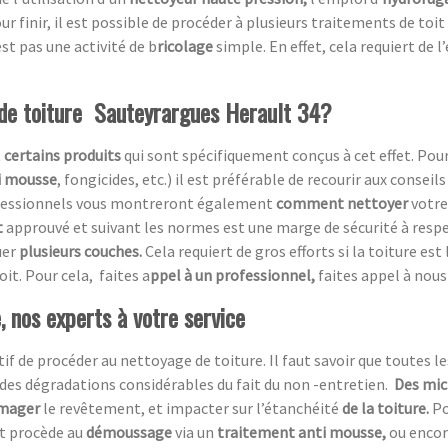
ur finir, il est possible de procéder à plusieurs traitements de toit
st pas une activité de b
ricolage
simple. En effet, cela requiert de 
 de toiture Sauteyrargues Herault 34?
t
certains produits
qui sont spécifiquement conçus à cet effet. Pou
i mousse
, fongicides, etc.) il est préférable de recourir aux conseil
rofessionnels vous montreront également
comment nettoyer
votre 
t
approuvé et suivant les normes est une marge de sécurité à respecte
uer
plusieurs couches.
Cela requiert de gros efforts si la toiture est
oit. Pour cela, faites a
ppel à un professionnel,
faites appel à nous 
 nos experts à votre service
atif de procéder au nettoyage de toiture. Il faut savoir que toutes le
des dégradations considérables du fait du non -entretien.
Des mic
mager
le revêtement, et impacter sur l’étanchéité
de la toiture.
Po
et procède au
démoussage
via un
traitement anti mousse,
ou encor