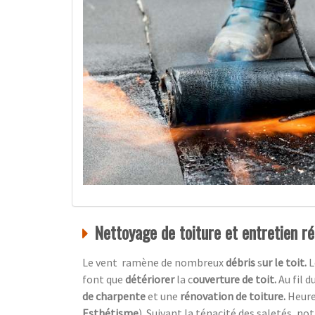
Nettoyage de toiture et entretien rég
Le vent ramène de nombreux
débris
s
ur le toit.
L
font que
détériorer
la c
ouverture de toit.
Au fil 
de charpente
et une
rénovation de toiture.
Heur
Esthétisme
)
.
Suivant la ténacité des saletés, no