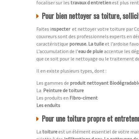
focaliser sur les
travaux d entretien
est plus ren
Pour bien nettoyer sa toiture, sollic
Faites i
nspecter
et nettoyer votre toiture par
Co
couvreurs sont des professionnels experts en dé
caractéristique
poreuse. La tuile
et l’ardoise favo
L’accumulation de l’
eau de pluie
accentue
les dé
que ce soit pour le nettoyage ou le traitement de
Il en existe plusieurs types, dont :
Les gammes de
produit nettoyant Biodégradabl
La
Peinture de toiture
Les produits en
Fibro-ciment
Les enduits
Pour une toiture propre et entretenu
La
toiture
est un élément essentiel de votre maiso
sujette à des
infiltrations d eau. Le nettoyage de