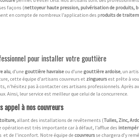
ses façons (
nettoyeur haute pression, pulvérisation de produits, 
ment en compte de nombreux l’application des p
roduits de traite
fessionnel pour installer votre gouttière
e alu
, d’une
gouttière havraise
ou d’une
gouttière ardoise
, un arti
ure, cette équipe d'artisans couvreurs et
zingueurs
est prête à vo
ts, n'hésitez pas à contacter ces artisans professionnels. Après a
ux. Ainsi, leur service est meilleur que celui de la concurrence.
es appel à nos couvreurs
toiture,
allant des installations de revêtements (
Tuiles, Zinc, Ardo
 opération est très importante car à défaut, l’afflue des
intempér
s et de l’inconfort. Notre équipe de
couvreurs
se chargera d’y remé