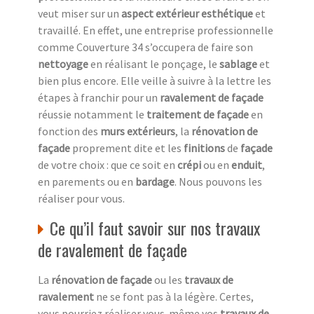
veut miser sur un
aspect extérieur esthétique
et
travaillé. En effet, une entreprise professionnelle
comme Couverture 34 s’occupera de faire son
nettoyage
en réalisant le ponçage, le
sablage
et
bien plus encore. Elle veille à suivre à la lettre les
étapes à franchir pour un
ravalement de façade
réussie notamment le
traitement de façade
en
fonction des
murs extérieurs
, la
rénovation de
façade
proprement dite et les
finitions
de
façade
de votre choix : que ce soit en
crépi
ou en
enduit
,
en parements ou en
bardage
. Nous pouvons les
réaliser pour vous.
Ce qu’il faut savoir sur nos travaux
de ravalement de façade
La
rénovation de façade
ou les
travaux de
ravalement
ne se font pas à la légère. Certes,
vous pourriez réaliser vous-même vos
travaux de