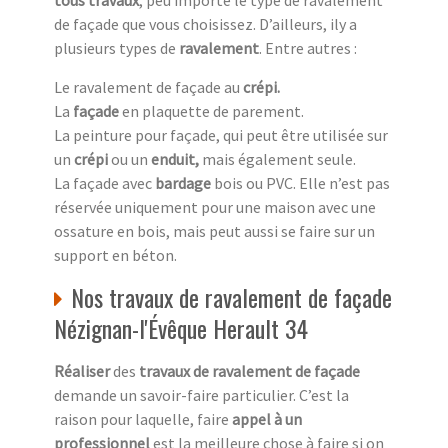
tous travaux
, peu importe le type de ravalement
de façade que vous choisissez. D’ailleurs, ily a
plusieurs types de
ravalement
. Entre autres :
Le ravalement de façade au
crépi.
La
façade
en plaquette de parement.
La peinture pour façade, qui peut être utilisée sur
un
crépi
ou un
enduit,
mais également seule.
La façade avec
bardage
bois ou PVC. Elle n’est pas
réservée uniquement pour une maison avec une
ossature en bois, mais peut aussi se faire sur un
support en béton.
Nos travaux de ravalement de façade
Nézignan-l'Évêque Herault 34
Réaliser
des
travaux de ravalement de façade
demande un savoir-faire particulier. C’est la
raison pour laquelle, faire
appel à un
professionnel
est la meilleure chose à faire si on