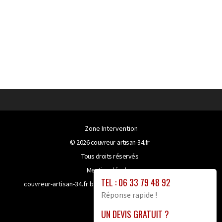
Zone Intervention
© 2026
couvreur-artisan-34.fr
Tous droits réservés
Mentions légales
TEL : 06 33 79 48 92
couvreur-artisan-34.fr bénéficie de la technologie
Booster-
Réponse rapide !
site proxy
UN DEVIS GRATUIT ?