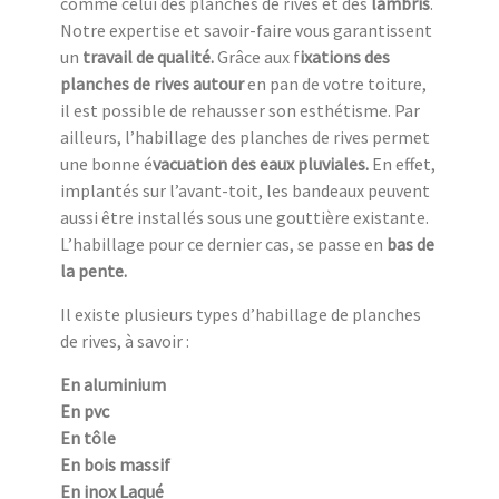
comme celui des planches de rives et des
lambris
.
Notre expertise et savoir-faire vous garantissent
un
travail de qualité.
Grâce aux f
ixations des
planches de rives autour
en pan de votre toiture,
il est possible de rehausser son esthétisme. Par
ailleurs, l’habillage des planches de rives permet
une bonne é
vacuation des eaux pluviales.
En effet,
implantés sur l’avant-toit, les bandeaux peuvent
aussi être installés sous une gouttière existante.
L’habillage pour ce dernier cas, se passe en
bas de
la pente.
Il existe plusieurs types d’habillage de planches
de rives, à savoir :
En aluminium
En pvc
En tôle
En bois massif
En inox Laqué