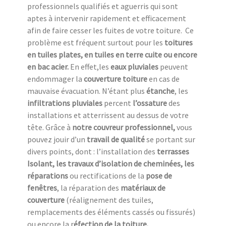
professionnels qualifiés et aguerris qui sont
aptes à intervenir rapidement et efficacement
afin de faire cesser les fuites de votre toiture. Ce
problème est fréquent surtout pour les
toitures
en tuiles plates, en tuiles en terre cuite ou encore
en bac acier.
En effet,les
eaux pluviales
peuvent
endommager la
couverture toiture
en cas de
mauvaise évacuation. N’étant plus
étanche
, les
infiltrations pluviales
percent
l’ossature
des
installations et atterrissent au dessus de votre
tête. Grâce à
notre couvreur professionnel,
vous
pouvez jouir d’un
travail de qualité
se portant sur
divers points, dont : l’installation des
terrasses
Isolant, les travaux d’isolation de cheminées, les
réparations
ou rectifications de la
pose de
fenêtres
, la réparation des
matériaux de
couverture
(réalignement des tuiles,
remplacements des éléments cassés ou fissurés)
ou encore la r
éfection de la toiture.