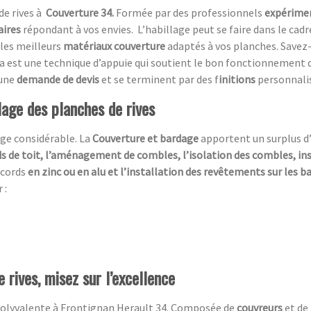
de rives à
Couverture 34.
Formée par des professionnels
expérime
aires
répondant à vos envies.
L’habillage peut se faire dans le cad
 les meilleurs
matériaux couverture
adaptés à vos planches. Savez-
a est une technique d’appuie qui soutient le bon fonctionnement 
 une
demande de devis
et se terminent par des f
initions
personnali
lage des planches de rives
ge considérable. La
Couverture et bardage
apportent un surplus d
s de toit, l’aménagement de combles, l’isolation des combles, in
ccords
en zinc ou en alu et l’installation des revêtements sur les 
 :
 rives, misez sur l’excellence
olyvalente à Frontignan Herault 34. Composée de
couvreurs
et de