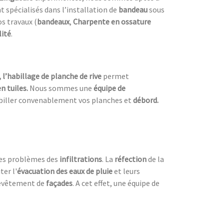
spécialisés dans l’installation de
bandeau
sous
s travaux (
bandeaux
,
Charpente en ossature
lité
.
, l’habillage de planche de rive
permet
n tuiles.
Nous sommes une
équipe de
biller convenablement vos planches et
débord.
les problèmes des
infiltrations
. La
réfection
de la
ter l'
évacuation des eaux de pluie
et leurs
evêtement de
façades
. A cet effet, une équipe de