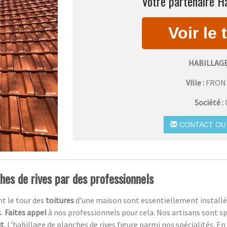
Votre partenaire Ha
HABILLAG
Ville :
FRON
Société :
CONTACT OU 
ches de rives par des professionnels
nt le tour des
toitures
d’une maison sont essentiellement installée
s.
Faites appel
à nos professionnels pour cela. Nos artisans sont sp
it
. L’habillage de planches de rives figure parmi nos spécialités. En