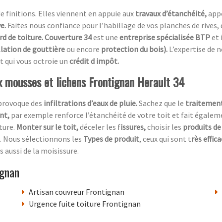
de finitions. Elles viennent en appuie aux
travaux d’étanchéité,
app
ve.
Faites nous confiance pour l’habillage de vos planches de rives, 
rd de toiture. Couverture 34
est une
entreprise spécialisée BTP
et 
llation de gouttière
ou encore
protection du bois).
L’expertise de 
t qui vous octroie un
crédit d impôt.
ux mousses et lichens Frontignan Herault 34
 provoque des
infiltrations d’eaux de pluie.
Sachez que le
traitement
ent,
par exemple renforce l’étanchéité de votre toit et fait égaleme
ture.
Monter sur le toit,
déceler les f
issures,
choisir les
produits de
. Nous sélectionnons les
Types de produit
, ceux qui sont t
rès effic
s aussi de la moisissure.
ignan
Artisan couvreur Frontignan
Urgence fuite toiture Frontignan