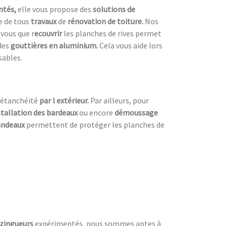
ntés,
elle vous propose des
solutions de
re de tous
travaux
de
rénovation de toiture.
Nos
vous que r
ecouvrir
les planches de rives permet
des
gouttières en aluminium.
Cela vous aide lors
sables.
’étanchéité
par l extérieur.
Par ailleurs, pour
stallation des bardeaux
ou encore
démoussage
bandeaux
permettent de protéger les planches de
zingueurs
expérimentés, nous sommes aptes à