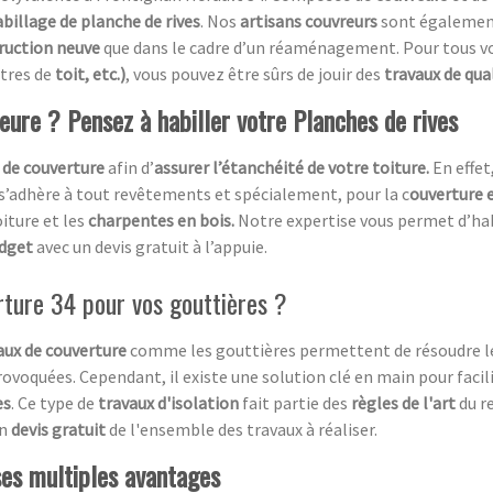
abillage de planche de rives
. Nos
artisans couvreurs
sont également 
ruction neuve
que dans le cadre d’un réaménagement. Pour tous vo
êtres de
toit, etc.)
, vous pouvez être sûrs de jouir des
travaux de qua
ieure ? Pensez à habiller votre Planches de rives
 de couverture
afin d’
assurer l’étanchéité de votre toiture.
En effet
 s’adhère à tout revêtements et spécialement, pour la c
ouverture e
oiture et les
charpentes en bois.
Notre expertise vous permet d’ha
udget
avec un devis gratuit à l’appuie.
rture 34 pour vos gouttières ?
ux de couverture
comme les gouttières permettent de résoudre 
rovoquées. Cependant, il existe une solution clé en main pour facili
es
. Ce type de
travaux d'isolation
fait partie des
règles de l'art
du r
un
devis gratuit
de l'ensemble des travaux à réaliser.
ses multiples avantages