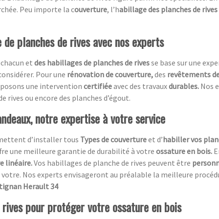
chée. Peu importe la c
ouverture
, l’h
abillage des planches de rives
e de planches de rives avec nos experts
 chacun et
des habillages de planches de rives
se base sur une expe
 considérer. Pour une
rénovation de couverture,
des
revêtements de 
roposons une intervention
certifiée
avec des travaux
durables.
Nos e
de rives ou encore des planches d’égout.
ndeaux, notre expertise à votre service
mettent d’installer tous
Types de couverture
et d’
habiller vos plan
ffre une meilleure garantie de durabilité à votre
ossature en bois.
E
 linéaire.
Vos habillages de planche de rives peuvent être
personn
votre. Nos experts envisageront au préalable la meilleure procédure
ntignan Herault 34
 rives pour protéger votre ossature en bois