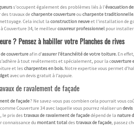
gueurs
s'occupent également des problèmes liés à l'
évacuation de
r des travaux de
charpente couverture
ou
charpente traditionnelle
u nettoyage. Cela inclut la
construction neuve
et l'installation de g
e à Couverture 34, le meilleur
couvreur professionnel
pour installer
ieure ? Pensez à habiller votre Planches de rives
 de couverture
afin d’
assurer l’étanchéité de votre toiture.
En effet
 s’adhère à tout revêtements et spécialement, pour la c
ouverture e
oiture et les
charpentes en bois.
Notre expertise vous permet d’ha
udget
avec un devis gratuit à l’appuie.
travaux de ravalement de façade
ment de façade
? Ne savez-vous pas combien cela pourrait vous coû
comme Couverture 34 avec laquelle vous pourrez réaliser un
devis
, le prix des
travaux de ravalement de façade
dépend de la
nature d
oir connaissance du
montant total
des
travaux de façade
, passez ch