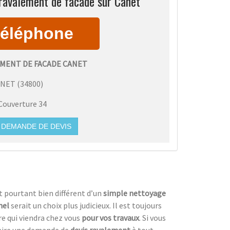
ravalement de facade sur Canet
MENT DE FACADE CANET
ANET
(
34800
)
Couverture 34
DEMANDE DE DEVIS
t pourtant bien différent d’un
simple nettoyage
nel
serait un choix plus judicieux. Il est toujours
ire qui viendra chez vous
pour vos travaux
. Si vous
faire une demande de
devis ravalement
à tout