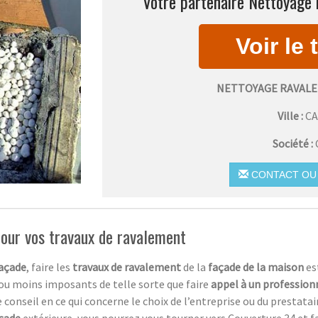
Votre partenaire Nettoyage 
NETTOYAGE RAVALE
Ville :
C
Société :
CONTACT OU 
 pour vos travaux de ravalement
açade
, faire les
travaux de ravalement
de la
façade de la maison
es
 ou moins imposants de telle sorte que faire
appel à un profession
 conseil en ce qui concerne le choix de l’entreprise ou du prestata
çade
extérieure, vous pourrez vous tourner vers Couverture 34 et 