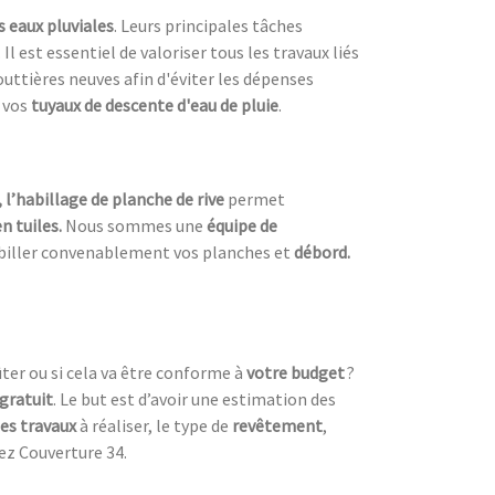
s eaux pluviales
. Leurs principales tâches
. Il est essentiel de valoriser tous les travaux liés
outtières neuves afin d'éviter les dépenses
 vos
tuyaux de descente d'eau de pluie
.
, l’habillage de planche de rive
permet
n tuiles.
Nous sommes une
équipe de
biller convenablement vos planches et
débord.
ter ou si cela va être conforme à
votre budget
?
 gratuit
. Le but est d’avoir une estimation des
es travaux
à réaliser, le type de
revêtement
,
ez Couverture 34.