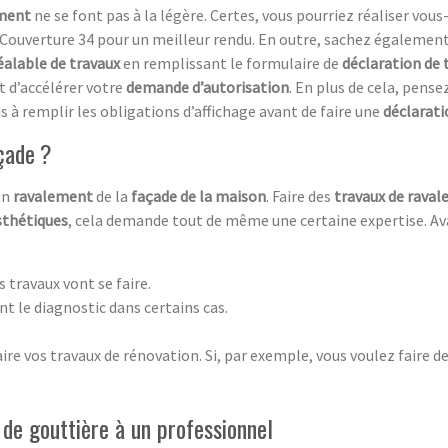
ement
ne se font pas à la légère. Certes, vous pourriez réaliser vo
e Couverture 34 pour un meilleur rendu. En outre, sachez égalemen
éalable de travaux
en remplissant le formulaire de
déclaration de 
t d’accélérer votre
demande d’autorisation
. En plus de cela, pens
s à remplir les obligations d’affichage avant de faire une
déclarat
çade ?
 un
ravalement
de la
façade de la maison
. Faire des
travaux de rava
sthétiques
, cela demande tout de même une certaine expertise. Ava
s travaux vont se faire.
nt le diagnostic dans certains cas.
re vos travaux de rénovation. Si, par exemple, vous voulez faire d
e de gouttière à un professionnel