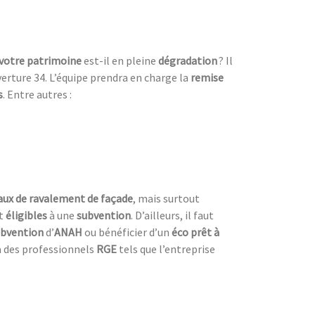
votre patrimoine
est-il en pleine
dégradation
? Il
erture 34. L’équipe prendra en charge la
remise
s
. Entre autres :
vaux de ravalement de façade
, mais surtout
t
éligibles
à une
subvention
. D’ailleurs, il faut
ubvention
d’
ANAH
ou bénéficier d’un
éco prêt à
 à des professionnels
RGE
tels que l’entreprise