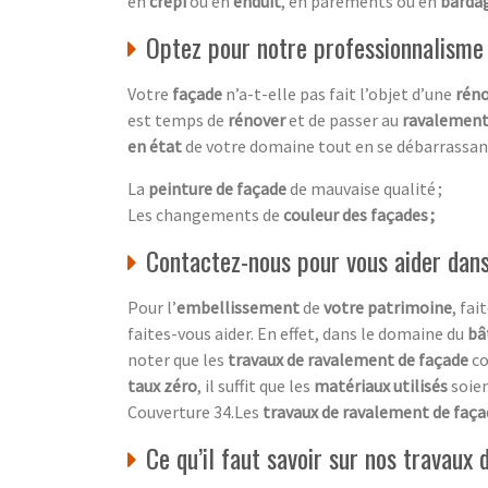
en
crépi
ou en
enduit
, en parements ou en
barda
Optez pour notre professionnalisme
Votre
façade
n’a-t-elle pas fait l’objet d’une
réno
est temps de
rénover
et de passer au
ravalement
en état
de votre domaine tout en se débarrassan
La
peinture de façade
de mauvaise qualité ;
Les changements de
couleur des façades ;
Contactez-nous pour vous aider dan
Pour l’
embellissement
de
votre patrimoine
, fai
faites-vous aider. En effet, dans le domaine du
bâ
noter que les
travaux de ravalement de façade
c
taux zéro
, il suffit que les
matériaux utilisés
soie
Couverture 34.Les
travaux de ravalement de faç
Ce qu’il faut savoir sur nos travaux