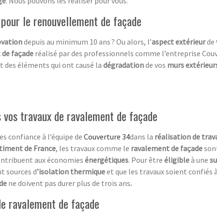
ge
. Nous pouvons les réaliser pour vous.
 pour le renouvellement de façade
vation
depuis au minimum 10 ans ? Ou alors, l’
aspect extérieur
de
 de façade
réalisé par des professionnels comme l’entreprise Couv
t des éléments qui ont causé la
dégradation
de vos
murs extérieur
s vos travaux de ravalement de façade
tes confiance à l’équipe de
Couverture 34
dans la
réalisation de tra
timent de France
, les travaux comme le
ravalement de façade
son
ontribuent aux économies
énergétiques
. Pour être
éligible
à une
s
nt sources d
’isolation thermique
et que les travaux soient confiés
ade
ne doivent pas durer plus de trois ans
.
 de ravalement de façade