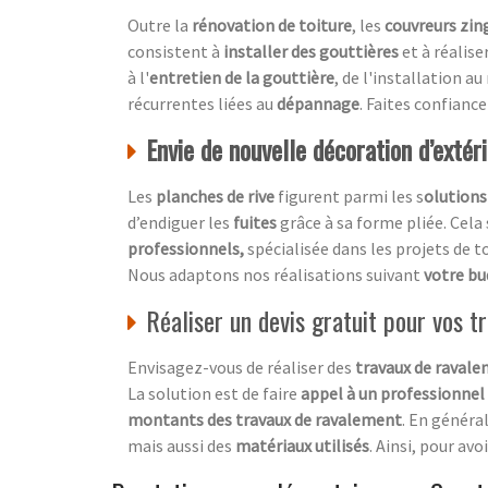
Outre la
rénovation de toiture
, les
couvreurs zin
consistent à
installer des gouttières
et à réalise
à l'
entretien de la gouttière
, de l'installation a
récurrentes liées au
dépannage
. Faites confianc
Envie de nouvelle décoration d’extér
Les
planches de rive
figurent parmi les s
olutions
d’endiguer les
fuites
grâce à sa forme pliée. Cela
professionnels,
spécialisée dans les projets de t
Nous adaptons nos réalisations suivant
votre b
Réaliser un devis gratuit pour vos 
Envisagez-vous de réaliser des
travaux de ravale
La solution est de faire
appel à un professionnel
montants des travaux de ravalement
. En général
mais aussi des
matériaux utilisés
. Ainsi, pour av