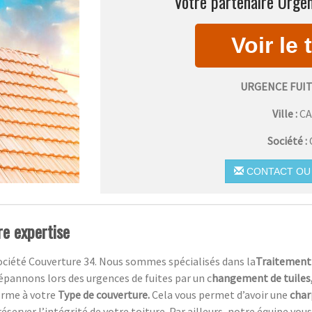
Votre partenaire Urgen
URGENCE FUI
Ville :
C
Société :
CONTACT OU 
re expertise
ociété Couverture 34. Nous sommes spécialisés dans la
Traitement 
pannons lors des urgences de fuites par un c
hangement de tuiles
orme à votre
Type de couverture.
Cela vous permet d’avoir une
char
éserver l’intégrité de votre toiture. Par ailleurs, notre équipe vous