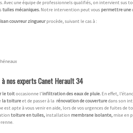
es. Avec une équipe de professionnels qualifiés, on intervient sus 
es
tuiles mécaniques.
Notre intervention peut vous
permettre une
tisan couvreur zingueur
procède, suivant le cas à :
chéneaux
l à nos experts Canet Herault 34
 le toit
occasionne l’
infiltration des eaux de pluie.
En effet, l’éta
e
la toiture
et de passer à la
rénovation de couverture
dans son int
pe est apte à vous venir en aide, lors de vos urgences de fuites de t
ration
toiture en tuiles,
installation
membrane isolante,
mise en 
érenne.