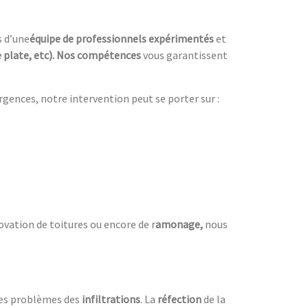
s d’une
équipe de professionnels expérimentés
et
re plate, etc). Nos compétences
vous garantissent
urgences, notre intervention peut se porter sur :
ovation de toitures ou encore de r
amonage,
nous
les problèmes des
infiltrations
. La
réfection
de la