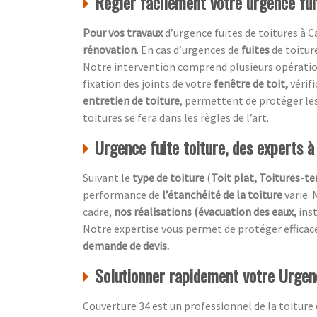
Régler facilement votre urgence fui
Pour vos travaux
d’urgence fuites de toitures à 
rénovation
. En cas d’urgences de
fuites
de toitur
Notre intervention comprend plusieurs opérations
fixation des joints de votre
fenêtre de toit,
vérif
entretien de toiture
, permettent de protéger le
toitures se fera dans les règles de l’art.
Urgence fuite toiture, des experts 
Suivant le
type de toiture
(
Toit plat, Toitures-ter
performance de
l’étanchéité de la toiture
varie. 
cadre,
nos réalisations (évacuation des eaux,
ins
Notre expertise vous permet de protéger effic
demande de devis.
Solutionner rapidement votre Urgenc
Couverture 34 est un professionnel de la toiture