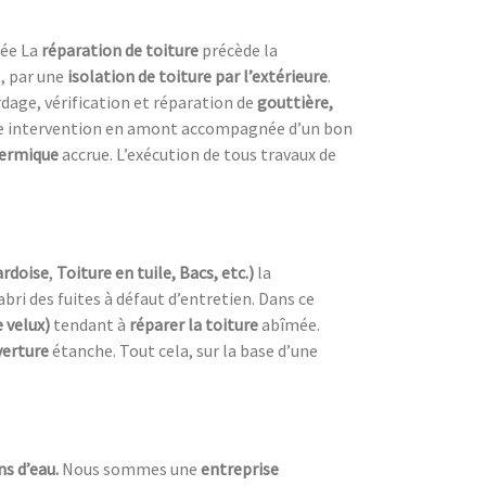
iée La
réparation de toiture
précède la
, par une
isolation de toiture
par l’extérieure
.
dage, vérification et réparation de
gouttière,
ne intervention en amont accompagnée d’un bon
hermique
accrue. L’exécution de tous travaux de
ardoise
,
Toiture en tuile, Bacs, etc.)
la
’abri des fuites à défaut d’entretien. Dans ce
 velux)
tendant à
réparer la toiture
abîmée.
verture
étanche. Tout cela, sur la base d’une
ns d’eau.
Nous sommes une
entreprise