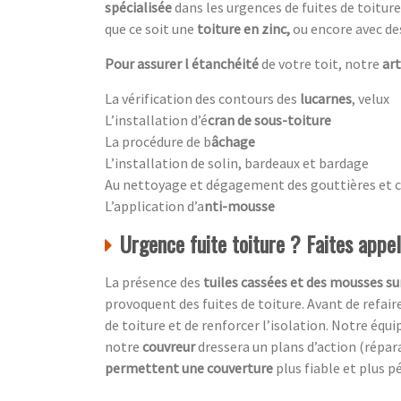
spécialisée
dans les urgences de fuites de toitur
que ce soit une
toiture en zinc,
ou encore avec d
Pour assurer l étanchéité
de votre toit, notre
ar
La vérification des contours des
lucarnes
, velux
L’installation d’é
cran de sous-toiture
La procédure de b
âchage
L’installation de solin, bardeaux et bardage
Au nettoyage et dégagement des gouttières et 
L’application d’a
nti-mousse
Urgence fuite toiture ? Faites appe
La présence des
tuiles cassées et des mousses sur
provoquent des fuites de toiture. Avant de refair
de toiture et de renforcer l’isolation. Notre équi
notre
couvreur
dressera un plans d’action (répa
permettent une couverture
plus fiable et plus p