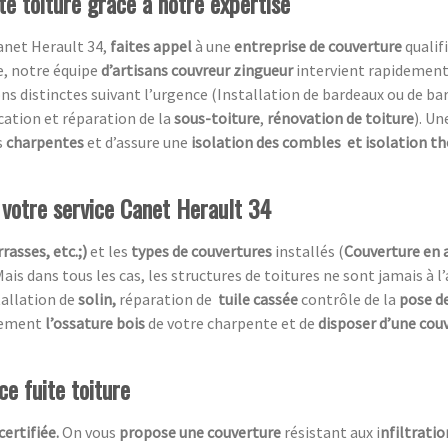
te toiture grâce à notre expertise
Canet Herault 34,
faites appel
à une
entreprise de couverture
qualif
e, notre équipe
d’artisans couvreur zingueur
intervient rapidement
 distinctes suivant l’urgence (Installation de bardeaux ou de bar
ication et réparation de la
sous-toiture
,
rénovation de toiture
). U
s
charpentes
et d’assure une
isolation des combles
et isolation t
à votre service Canet Herault 34
rasses, etc.;)
et les
types de couvertures
installés (
Couverture en 
Mais dans tous les cas, les structures de toitures ne sont jamais à l
tallation de
solin,
réparation de
tuile cassée
contrôle de la
pose de
acement
l’ossature bois
de votre charpente et de
disposer d’une cou
e fuite toiture
c
ertifiée.
On vous
propose une couverture
résistant aux i
nfiltratio