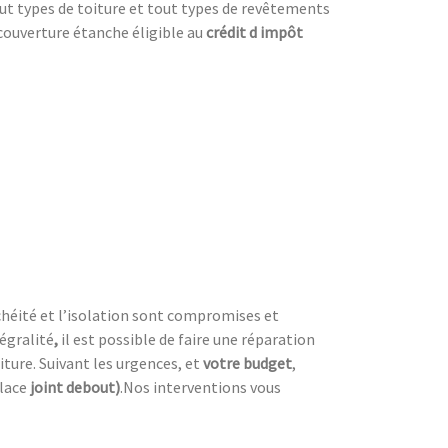
tout types de toiture et tout types de revêtements
couverture étanche éligible au
crédit d impôt
nchéité et l’isolation sont compromises et
égralité
,
il est possible de faire une réparation
oiture. Suivant les urgences, et
votre
budget
,
place
joint debout)
.Nos interventions vous