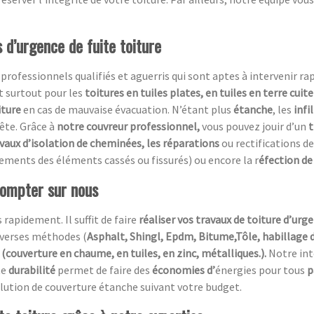
 d’urgence de fuite toiture
essionnels qualifiés et aguerris qui sont aptes à intervenir rapi
t surtout pour les
toitures en tuiles plates, en tuiles en terre cuit
iture
en cas de mauvaise évacuation. N’étant plus
étanche
, les
infi
ête. Grâce à
notre couvreur professionnel,
vous pouvez jouir d’un
t
avaux d’isolation de cheminées, les réparations
ou rectifications de
ements des éléments cassés ou fissurés) ou encore la r
éfection de 
compter sur nous
 rapidement. Il suffit de faire
réaliser vos travaux de toiture d’urg
diverses méthodes (
Asphalt, Shingl, Epdm, Bitume,Tôle, habillage 
(couverture en chaume, en tuiles, en zinc, métalliques.).
Notre in
te
durabilité
permet de faire des
économies d’
énergies pour tous
p
 solution de couverture étanche suivant votre budget.