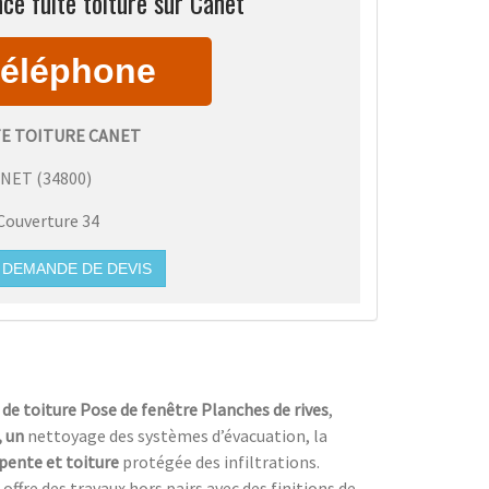
ce fuite toiture sur Canet
TE TOITURE CANET
ANET
(
34800
)
Couverture 34
DEMANDE DE DEVIS
de toiture Pose de fenêtre Planches de rives
,
, un
nettoyage des systèmes d’évacuation, la
pente et toiture
protégée des infiltrations.
 offre des travaux hors pairs avec des finitions de