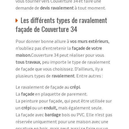
vous tourner vers Couverture 34 et faire une
demande de
devis ravalement
à tout moment.
Les différents types de ravalement
façade de Couverture 34
Pour donner bonne allure à
vos murs extérieurs
,
n’oubliez pas d’entretenir la
façade de votre
maison.
Couverture 34 peut réaliser pour vous
tous travaux
, peu importe le type de ravalement
de façade que vous choisissez. D’ailleurs, ily a
plusieurs types de
ravalement
. Entre autres :
Le ravalement de façade au
crépi.
La
façade
en plaquette de parement.
La peinture pour façade, qui peut être utilisée sur
un
crépi
ou un
enduit,
mais également seule.
La façade avec
bardage
bois ou PVC. Elle n’est pas
réservée uniquement pour une maison avec une
ossature en bois, mais peut aussi se faire sur un