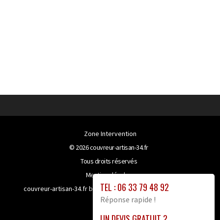
Zone Intervention
© 2026
couvreur-artisan-34.fr
Tous droits réservés
Mentions légales
TEL : 06 33 79 48 92
couvreur-artisan-34.fr bénéficie de la technologie
Booster-
Réponse rapide !
site proxy
UN DEVIS GRATUIT ?