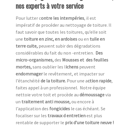
nos experts à votre service
Pour lutter c
ontre les intempéries
, il est
impératif de procéder au nettoyage de toiture. Il
faut savoir que toutes les toitures, qu’elle soit
une
toiture en zinc, en ardoises
ou en
tuile en
terre cuite,
peuvent subir des dégradations
considérables du fait du non -entretien.
Des
micro-organismes,
des
Mousses et des feuilles
mortes,
sans oublier les l
ichens
peuvent
endommager
le revêtement, et impacter sur
l’étanchéité
de la toiture.
Pour une a
ction rapide
,
faites appel à un professionnel.
Notre équipe
nettoie votre toit et procède au
démoussage
via
un
traitement anti mousse,
ou encore à
l’application des
fongicides
le cas échéant. Se
focaliser sur les
travaux d entretien
est plus
rentable de supporter le
prix d’une toiture neuve !