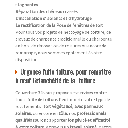
stagnantes
Réparation des chéneaux cassés
L’installation d’isolants et d’hydrofuge
La rectification de la Pose de fenêtres de toit
Pour tous vos projets de nettoyage de toiture, de
travaux de charpente traditionnelle ou charpente
en bois, de rénovation de toitures ou encore de
r
amonage,
nous sommes également à votre
disposition.
Urgence fuite toiture, pour remettre
à neuf l’étanchéité de la toiture
Couverture 34 vous p
ropose ses services
contre
toute f
uite de toiture.
Peu importe votre type de
revêtements :
toit végétalisé, avec panneaux
solaires,
ou encore en
tôle,
nos
professionnels
qualifiés
sauront apporter
longévité et efficacité
à votre toiture
, à travers un
travail soigné.
Mettre