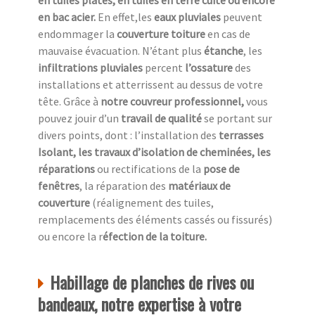
en tuiles plates, en tuiles en terre cuite ou encore
en bac acier.
En effet,les
eaux pluviales
peuvent
endommager la
couverture toiture
en cas de
mauvaise évacuation. N’étant plus
étanche
, les
infiltrations pluviales
percent
l’ossature
des
installations et atterrissent au dessus de votre
tête. Grâce à
notre couvreur professionnel,
vous
pouvez jouir d’un
travail de qualité
se portant sur
divers points, dont : l’installation des
terrasses
Isolant, les travaux d’isolation de cheminées, les
réparations
ou rectifications de la
pose de
fenêtres
, la réparation des
matériaux de
couverture
(réalignement des tuiles,
remplacements des éléments cassés ou fissurés)
ou encore la r
éfection de la toiture.
Habillage de planches de rives ou
bandeaux, notre expertise à votre