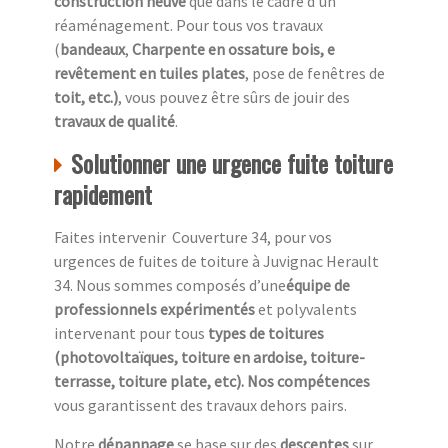
construction neuve
que dans le cadre d’un
réaménagement. Pour tous vos travaux
(
bandeaux
,
Charpente en ossature bois, e
revêtement en tuiles plates
, pose de fenêtres de
toit, etc.)
, vous pouvez être sûrs de jouir des
travaux de qualité
.
Solutionner une urgence fuite toiture
rapidement
Faites intervenir Couverture 34, pour vos
urgences de fuites de toiture à Juvignac Herault
34. Nous sommes composés d’une
équipe de
professionnels expérimentés
et polyvalents
intervenant pour tous
types de toitures
(photovoltaïques, toiture en ardoise, toiture-
terrasse, toiture plate, etc). Nos compétences
vous garantissent des travaux dehors pairs.
Notre
dépannage
se base sur des
descentes
sur