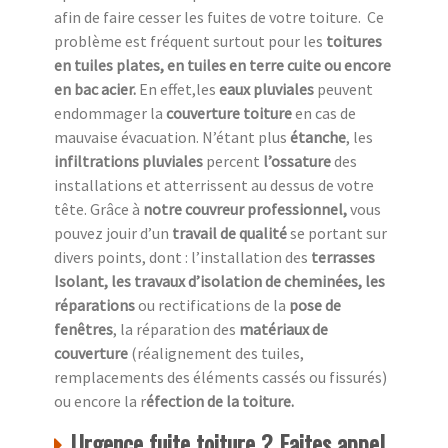
afin de faire cesser les fuites de votre toiture. Ce
problème est fréquent surtout pour les
toitures
en tuiles plates, en tuiles en terre cuite ou encore
en bac acier.
En effet,les
eaux pluviales
peuvent
endommager la
couverture toiture
en cas de
mauvaise évacuation. N’étant plus
étanche
, les
infiltrations pluviales
percent
l’ossature
des
installations et atterrissent au dessus de votre
tête. Grâce à
notre couvreur professionnel,
vous
pouvez jouir d’un
travail de qualité
se portant sur
divers points, dont : l’installation des
terrasses
Isolant, les travaux d’isolation de cheminées, les
réparations
ou rectifications de la
pose de
fenêtres
, la réparation des
matériaux de
couverture
(réalignement des tuiles,
remplacements des éléments cassés ou fissurés)
ou encore la r
éfection de la toiture.
Urgence fuite toiture ? Faites appel