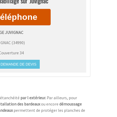
abillage sur Juvignac
GE JUVIGNAC
IGNAC
(
34990
)
Couverture 34
DEMANDE DE DEVIS
’étanchéité
par l extérieur.
Par ailleurs, pour
stallation des bardeaux
ou encore
démoussage
bandeaux
permettent de protéger les planches de