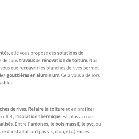
ntés,
elle vous propose des
solutions de
re de tous
travaux
de
rénovation de toiture.
Nos
vous que r
ecouvrir
les planches de rives permet
des
gouttières en aluminium.
Cela vous aide lors
sables.
ches de rives. Refaire la toiture
et en profiter
n effet, l’
isolation thermique
est plus accrue
alisés.
Entre l’
ardoises, le bois massif, le pvc,
ou
 d’installation (pas vis, clou, etc.).Faites