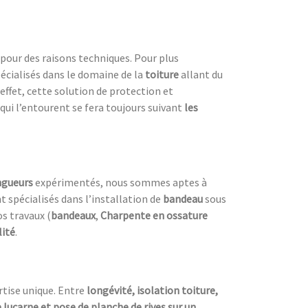
pour des raisons techniques. Pour plus
écialisés dans le domaine de la
toiture
allant du
 effet, cette solution de protection et
qui l’entourent se fera toujours suivant
les
ngueurs
expérimentés, nous sommes aptes à
spécialisés dans l’installation de
bandeau
sous
s travaux (
bandeaux
,
Charpente en ossature
lité
.
rtise unique. Entre
longévité, isolation toiture,
lucarne et pose de planche de rives sur un