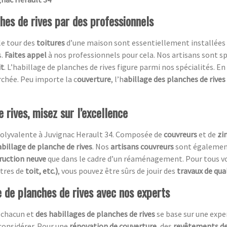
ches de rives par des professionnels
le tour des
toitures
d’une maison sont essentiellement installées 
s.
Faites appel
à nos professionnels pour cela. Nos artisans sont sp
it
. L’habillage de planches de rives figure parmi nos spécialités. En
chée. Peu importe la c
ouverture
, l’h
abillage des planches de rives
 rives, misez sur l’excellence
olyvalente à Juvignac Herault 34. Composée de
couvreurs
et de
zi
abillage de planche de rives
. Nos
artisans couvreurs
sont également 
ruction neuve
que dans le cadre d’un réaménagement. Pour tous vo
êtres de
toit, etc.)
, vous pouvez être sûrs de jouir des
travaux de qua
e de planches de rives avec nos experts
 chacun et
des habillages de planches de rives
se base sur une expe
 considérer. Pour une
rénovation de couverture,
des
revêtements de 