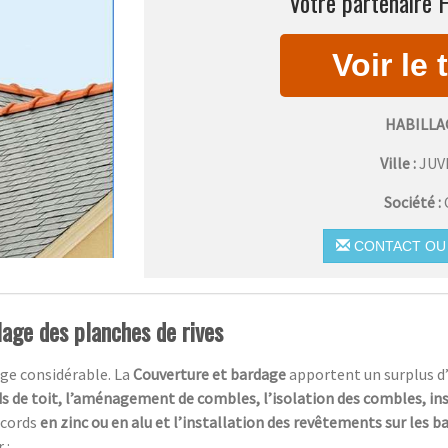
Votre partenaire H
HABILLA
Ville :
JUV
Société :
CONTACT OU 
lage des planches de rives
ge considérable. La
Couverture et bardage
apportent un surplus d
s de toit, l’aménagement de combles, l’isolation des combles, in
ccords
en zinc ou en alu et l’installation des revêtements sur les 
 :