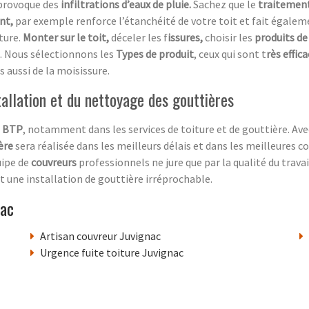
 provoque des
infiltrations d’eaux de pluie.
Sachez que le
traitement
ent,
par exemple renforce l’étanchéité de votre toit et fait égaleme
ture.
Monter sur le toit,
déceler les f
issures,
choisir les
produits de
. Nous sélectionnons les
Types de produit
, ceux qui sont t
rès effic
s aussi de la moisissure.
tallation et du nettoyage des gouttières
e
BTP
, notamment dans les services de toiture et de gouttière. Av
ère
sera réalisée dans les meilleurs délais et dans les meilleures co
uipe de
couvreurs
professionnels ne jure que par la qualité du travai
nt une installation de gouttière irréprochable.
nac
Artisan couvreur Juvignac
Urgence fuite toiture Juvignac