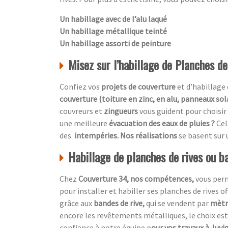
Un habillage avec de l’alu laqué
Un habillage métallique teinté
Un habillage assorti de peinture
Misez sur l’habillage de Planches de
Confiez vos
projets de couverture
et d’habillage 
couverture (toiture en zinc, en alu, panneaux sol
couvreurs et
zingueurs
vous guident pour choisir
une meilleure
évacuation des eaux de pluies ?
Cel
des
intempéries. Nos réalisations
se basent sur
Habillage de planches de rives ou ba
Chez
Couverture 34, nos compétences,
vous per
pour installer et habiller ses planches de rives o
grâce aux
bandes de rive,
qui se vendent par
mètre
encore les revêtements métalliques, le choix est 
confiance à notre équipe p
our vos travaux à Juvi