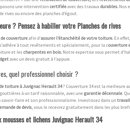
roposons une intervention
certifiée
avec des travaux
durables.
Nos e
de rives ou encore des planches d’égout.
ieure ? Pensez à habiller votre Planches de rives
 de couverture
afin d’
assurer l’étanchéité de votre toiture.
En effet
 s’adhère à tout revêtements et spécialement, pour la c
ouverture e
oiture et les
charpentes en bois.
Notre expertise vous permet d’ha
udget
avec un devis gratuit à l’appuie.
es, quel professionnel choisir ?
de toiture à Juvignac Herault 34
? Couverture 34 est la meilleure 
gouttières à un tarif raisonnable, avec une
garantie décennale
. Qu
on savoir-faire et son professionnalisme. Investissez dans un
travail
emande de devis
, vous le recevrez gratuitement dans les plus brefs
ux mousses et lichens Juvignac Herault 34