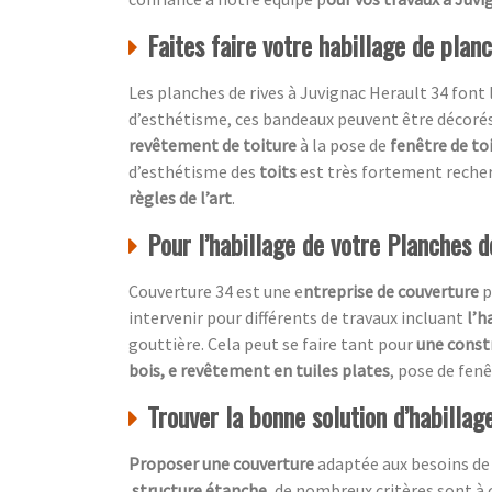
Faites faire votre habillage de plan
Les planches de rives à Juvignac Herault 34 font 
d’esthétisme, ces bandeaux peuvent être décoré
revêtement de toiture
à la pose de
fenêtre de to
d’esthétisme des
toits
est très fortement recher
règles de l’art
.
Pour l’habillage de votre Planches de
Couverture 34 est une e
ntreprise de couverture
p
intervenir pour différents de travaux incluant
l’h
gouttière. Cela peut se faire tant pour
une const
bois, e revêtement en tuiles plates
, pose de fen
Trouver la bonne solution d’habillag
Proposer une couverture
adaptée aux besoins de
structure étanche
, de nombreux critères sont à