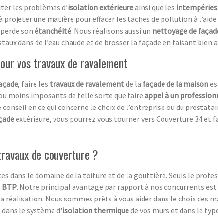
iter les problèmes d’
isolation extérieure
ainsi que les
intempéries
 à projeter une matière pour effacer les taches de pollution à l’aid
perde son
étanchéité
. Nous réalisons aussi un
nettoyage de façad
cristaux dans de l’eau chaude et de brosser la façade en faisant bien 
 pour vos travaux de ravalement
açade
, faire les
travaux de ravalement
de la
façade de la maison
es
 ou moins imposants de telle sorte que faire
appel à un profession
 conseil en ce qui concerne le choix de l’entreprise ou du prestata
çade
extérieure, vous pourrez vous tourner vers Couverture 34 et 
 travaux de couverture ?
s dans le domaine de la toiture et de la gouttière. Seuls le profe
e
BTP
. Notre principal avantage par rapport à nos concurrents 
 la réalisation. Nous sommes prêts à vous aider dans le choix des m
, dans le système d'
isolation thermique
de vos murs et dans le typ