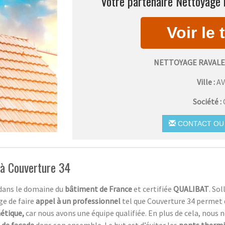
Votre partenaire Nettoyage 
NETTOYAGE RAVALE
Ville :
A
Société :
CONTACT OU 
 à Couverture 34
 dans le domaine du
bâtiment de France
et certifiée
QUALIBAT
. So
ge de faire
appel à un professionnel
tel que Couverture 34 permet 
étique,
car nous avons une équipe qualifiée. En plus de cela, nous 
 de façade
dans son ensemble. Le but est d’éviter les
ponts therm