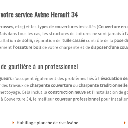
à votre service Avène Herault 34
rasses, etc.;)
et les
types de couvertures
installés (
Couverture en 
Mais dans tous les cas, les structures de toitures ne sont jamais à l
tallation de
solin,
réparation de
tuile cassée
contrôle de la
pose de
acement
l’ossature bois
de votre charpente et de
disposer d’une cou
e de gouttière à un professionnel
gueurs
s'occupent également des problèmes liés à l'
évacuation de
r des travaux de
charpente couverture
ou
charpente traditionnelle
u nettoyage. Cela inclut la
construction neuve
et l'installation de g
e à Couverture 34, le meilleur
couvreur professionnel
pour installer
Habillage planche de rive Avène