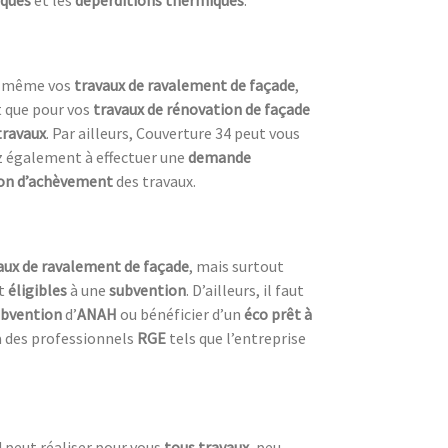
us-même vos
travaux de ravalement de façade
,
t que pour vos
travaux de rénovation de façade
travaux
. Par ailleurs, Couverture 34 peut vous
ez également à effectuer une
demande
ion d’achèvement
des travaux.
vaux de ravalement de façade
, mais surtout
t
éligibles
à une
subvention
. D’ailleurs, il faut
ubvention
d’
ANAH
ou bénéficier d’un
éco prêt à
 à des professionnels
RGE
tels que l’entreprise
 peut réaliser pour vous
tous travaux
, peu