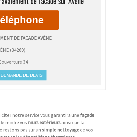
ravalement de facade sur Avène
MENT DE FACADE AVÈNE
VÈNE
(
34260
)
Couverture 34
DEMANDE DE DEVIS
lliciter notre service vous garantira une
façade
de rendre vos
murs extérieurs
ainsi que la
ne restons pas sur un
simple nettoyage
de vos
iques
et les
déperditions thermiques
.