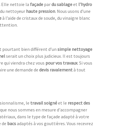
.
Elle nettoie la
façade
par
du sablage
et
l’hydro
e du nettoyeur
haute pression
. Nous usons d’une
e
à l’aide de cristaux de soude, du vinaigre blanc
attention.
t pourtant bien différent d’un
simple nettoyage
nel
serait un choix plus judicieux. Il est toujours
ire qui viendra chez vous
pour vos travaux
. Si vous
faire une demande de
devis ravalement
à tout
ssionnalisme, le
travail soigné
et le
respect des
est que nous sommes en mesure d'accompagner
atériaux, dans le type de façade adapté à votre
e de
bacs
adaptés à vos gouttières. Vous recevrez