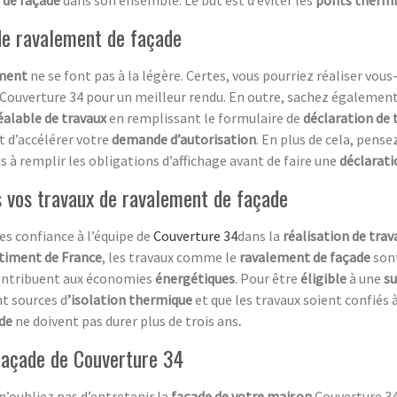
 de ravalement de façade
ement
ne se font pas à la légère. Certes, vous pourriez réaliser vo
e Couverture 34 pour un meilleur rendu. En outre, sachez égalemen
éalable de travaux
en remplissant le formulaire de
déclaration de 
t d’accélérer votre
demande d’autorisation
. En plus de cela, pens
s à remplir les obligations d’affichage avant de faire une
déclarat
s vos travaux de ravalement de façade
tes confiance à l’équipe de
Couverture 34
dans la
réalisation de tra
timent de France
, les travaux comme le
ravalement de façade
son
ontribuent aux économies
énergétiques
. Pour être
éligible
à une
s
nt sources d
’isolation thermique
et que les travaux soient confiés
ade
ne doivent pas durer plus de trois ans
.
 façade de Couverture 34
 n’oubliez pas d’entretenir la
façade de votre maison.
Couverture 34