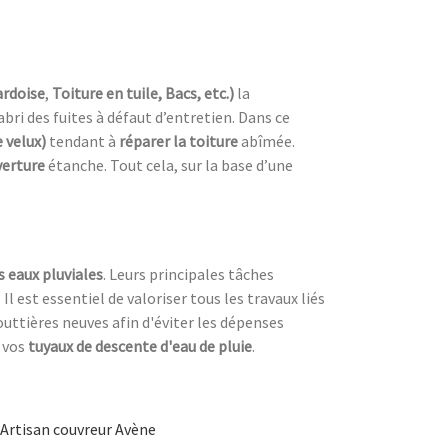
ardoise
,
Toiture en tuile, Bacs, etc.)
la
’abri des fuites à défaut d’entretien. Dans ce
 velux)
tendant à
réparer la toiture
abîmée.
verture
étanche. Tout cela, sur la base d’une
s eaux pluviales
. Leurs principales tâches
. Il est essentiel de valoriser tous les travaux liés
outtières neuves afin d'éviter les dépenses
 vos
tuyaux de descente d'eau de pluie
.
Artisan couvreur Avène