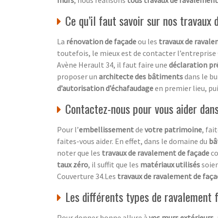
Ce qu’il faut savoir sur nos travaux
La
rénovation de façade
ou les
travaux de raval
toutefois, le mieux est de contacter l’entrepris
Avène Herault 34, il faut faire une
déclaration pr
proposer un
architecte des bâtiments
dans le bu
d’autorisation d’échafaudage
en premier lieu, pui
Contactez-nous pour vous aider dan
Pour l’
embellissement
de
votre patrimoine
, fai
faites-vous aider. En effet, dans le domaine du
bâ
noter que les
travaux de ravalement de façade
c
taux zéro
, il suffit que les
matériaux utilisés
soie
Couverture 34.Les
travaux de ravalement de faç
Les différents types de ravalement
Pour donner bonne allure à
vos murs extérieurs
,